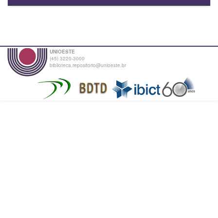
UNIOESTE
(45) 3220-3000
biblioteca.repositorio@unioeste.br