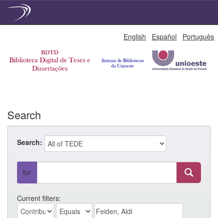
Skip
English
Español
Português
navigation
Search
Search:
for
Current filters: