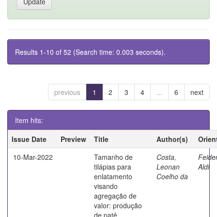
Results 1-10 of 52 (Search time: 0.003 seconds).
previous
1
2
3
4
...
6
next
Item hits:
Issue Date
Preview
Title
Author(s)
Orien
10-Mar-2022
Tamanho de
Costa,
Feide
tilápias para
Leonan
Aldi
enlatamento
Coelho da
visando
agregação de
valor: produção
de patê