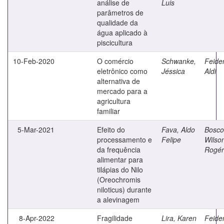
análise de
Luis
parâmetros de
qualidade da
água aplicado à
piscicultura
10-Feb-2020
O comércio
Schwanke,
Feide
eletrônico como
Jéssica
Aldi
alternativa de
mercado para a
agricultura
familiar
5-Mar-2021
Efeito do
Fava, Aldo
Bosco
processamento e
Felipe
Wilso
da frequência
Rogér
alimentar para
tilápias do Nilo
(Oreochromis
niloticus) durante
a alevinagem
8-Apr-2022
Fragilidade
Lira, Karen
Feide