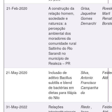
21-Feb-2020
A construção da
Grisa,
Roesle
relação homem,
Jaqueline
Marli
sociedade e
Gomes
Renat
natureza: a
Demarchi
Borste
percepção
ambiental dos
moradores da
comunidade rural
Saltinho do Rio
Sarandi no
município de
Realeza – PR
21-May-2020
Inclusão de
Silva,
Feide
aditivo Bacillus
Antonio
Aldi
subtilis e blend
Francisco
de bactérias em
Campanha
dietas para tilápia
da
do Nilo
31-May-2022
Relações
Riedo ,
Feide
interinstitucionais
Ijean
Aldi