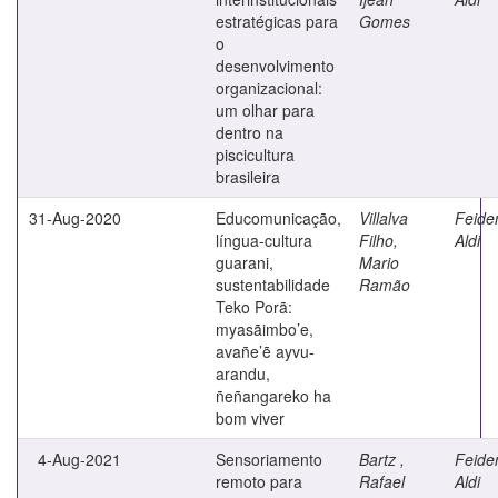
estratégicas para
Gomes
o
desenvolvimento
organizacional:
um olhar para
dentro na
piscicultura
brasileira
31-Aug-2020
Educomunicação,
Villalva
Feide
língua-cultura
Filho,
Aldi
guarani,
Mario
sustentabilidade
Ramão
Teko Porã:
myasãimbo’e,
avañe’ẽ ayvu-
arandu,
ñeñangareko ha
bom viver
4-Aug-2021
Sensoriamento
Bartz ,
Feide
remoto para
Rafael
Aldi