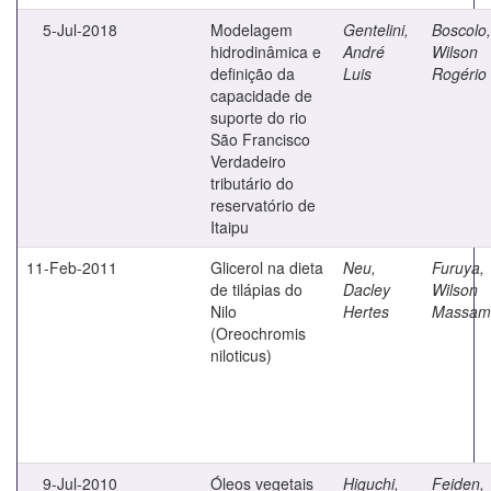
5-Jul-2018
Modelagem
Gentelini,
Boscolo,
hidrodinâmica e
André
Wilson
definição da
Luis
Rogério
capacidade de
suporte do rio
São Francisco
Verdadeiro
tributário do
reservatório de
Itaipu
11-Feb-2011
Glicerol na dieta
Neu,
Furuya,
de tilápias do
Dacley
Wilson
Nilo
Hertes
Massami
(Oreochromis
niloticus)
9-Jul-2010
Óleos vegetais
Higuchi,
Feiden,