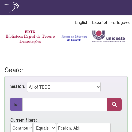
Skip
English
Español
Português
navigation
Search
Search:
for
Current filters: