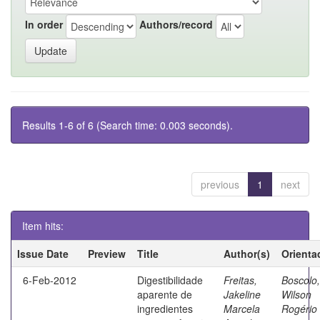
In order
Authors/record
Results 1-6 of 6 (Search time: 0.003 seconds).
previous
1
next
Item hits:
Issue Date
Preview
Title
Author(s)
Orienta
6-Feb-2012
Digestibilidade
Freitas,
Boscolo,
aparente de
Jakeline
Wilson
ingredientes
Marcela
Rogério