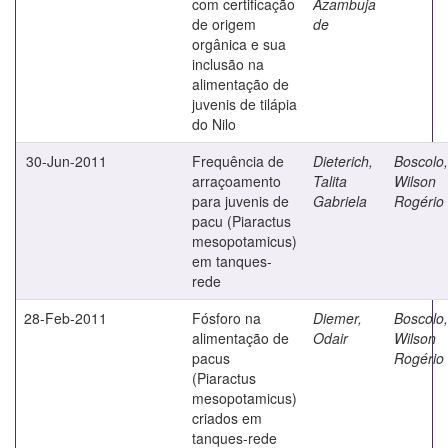
com certificação
Azambuja
de origem
de
orgânica e sua
inclusão na
alimentação de
juvenis de tilápia
do Nilo
30-Jun-2011
Frequência de
Dieterich,
Boscolo,
arraçoamento
Talita
Wilson
para juvenis de
Gabriela
Rogério
pacu (Piaractus
mesopotamicus)
em tanques-
rede
28-Feb-2011
Fósforo na
Diemer,
Boscolo,
alimentação de
Odair
Wilson
pacus
Rogério
(Piaractus
mesopotamicus)
criados em
tanques-rede