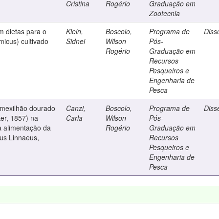
Cristina
Rogério
Graduação em
Zootecnia
m dietas para o
Klein,
Boscolo,
Programa de
Diss
icus) cultivado
Sidnei
Wilson
Pós-
Rogério
Graduação em
Recursos
Pesqueiros e
Engenharia de
Pesca
o mexilhão dourado
Canzi,
Boscolo,
Programa de
Diss
er, 1857) na
Carla
Wilson
Pós-
a alimentação da
Rogério
Graduação em
cus Linnaeus,
Recursos
Pesqueiros e
Engenharia de
Pesca