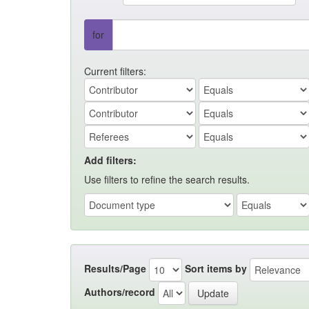
for
Current filters:
Add filters:
Use filters to refine the search results.
Results/Page
Sort items by
Authors/record