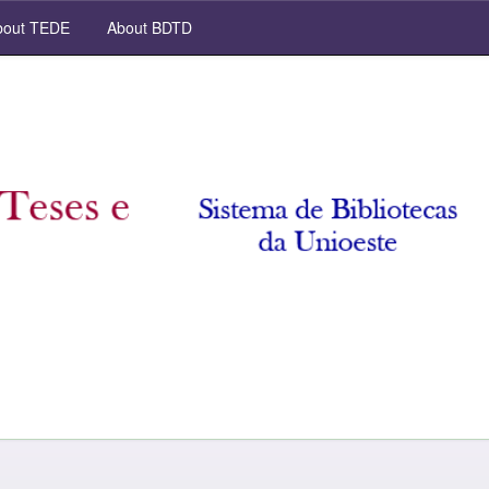
out TEDE
About BDTD