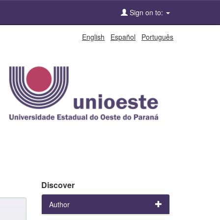
Sign on to:
English
Español
Português
Discover
Author