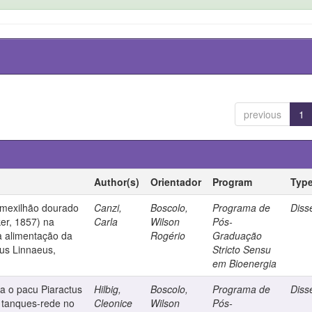
previous
1
Author(s)
Orientador
Program
Typ
o mexilhão dourado
Canzi,
Boscolo,
Programa de
Diss
er, 1857) na
Carla
Wilson
Pós-
a alimentação da
Rogério
Graduação
cus Linnaeus,
Stricto Sensu
em Bioenergia
a o pacu Piaractus
Hilbig,
Boscolo,
Programa de
Diss
 tanques-rede no
Cleonice
Wilson
Pós-