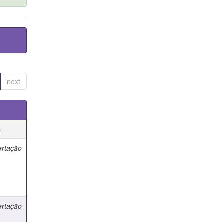
next
e
ertação
ertação