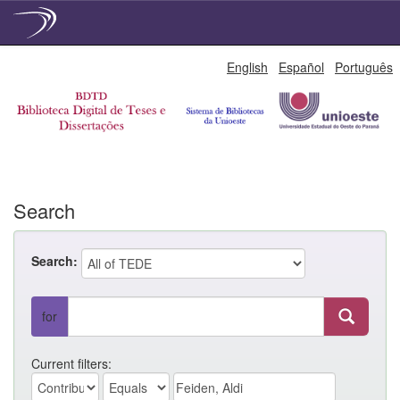
Skip
English
Español
Português
navigation
Search
Search:
for
Current filters: