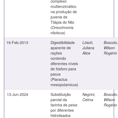
complexo
multienzimático
na produção de
juvenis de
Tilápia do Nilo
(Oreochromis
niloticus)
19-Feb-2013
Digestibilidade
Lösch,
Boscolo,
aparente de
Juliana
Wilson
rações
Alice
Rogério
contendo
diferentes níveis
de fósforo para
pacus
(Piaractus
mesopotamicus)
13-Jun-2024
Substituição
Negrini,
Boscolo,
parcial da
Celma
Wilson
farinha de peixe
Rogério
por diferentes
hidrolisados