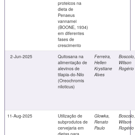
proteicos na
dieta de
Penaeus
vannamei
(BOONE, 1934)
em diferentes
fases de
crescimento
2-Jun-2025
Quitosana na
Ferreira,
Boscolo,
alimentação de
Hellen
Wilson
alevinos de
Krystiane
Rogério
tilapia-do-Nilo
Alves
(Oreochromis
niloticus)
11-Aug-2025
Utilização de
Glowka,
Boscolo,
subprodutos de
Renato
Wilson
cervejaria em
Paulo
Rogério
dietas para