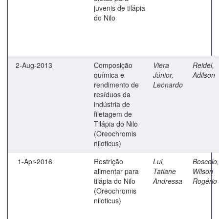
juvenis de tilápia
do Nilo
2-Aug-2013
Composição
Viera
Reidel,
química e
Júnior,
Adilson
rendimento de
Leonardo
resíduos da
indústria de
filetagem de
Tilápia do Nilo
(Oreochromis
niloticus)
1-Apr-2016
Restrição
Lui,
Boscolo,
alimentar para
Tatiane
Wilson
tilápia do Nilo
Andressa
Rogério
(Oreochromis
niloticus)