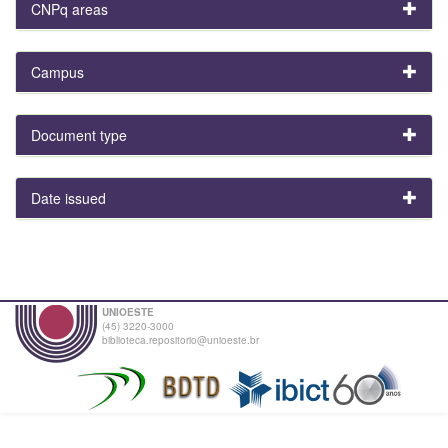
CNPq areas
Campus
Document type
Date issued
UNIOESTE
(45) 3220-3000
biblioteca.repositorio@unioeste.br