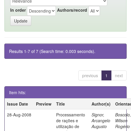
In order
Authors/record
Results 1-7 of 7 (Search time: 0.003 seconds).
previous
1
next
Item hits:
Issue Date
Preview
Title
Author(s)
Orienta
28-Aug-2008
Processamento
Signor,
Boscolo,
de rações e
Arcangelo
Wilson
utilização de
Augusto
Rogério