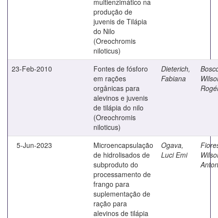
multienzimático na
produção de
juvenis de Tilápia
do Nilo
(Oreochromis
niloticus)
23-Feb-2010
Fontes de fósforo
Dieterich,
Bosco
em rações
Fabiana
Wilso
orgânicas para
Rogér
alevinos e juvenis
de tilápia do nilo
(Oreochromis
niloticus)
5-Jun-2023
Microencapsulação
Ogava,
Fiore
de hidrolisados de
Luci Emi
Wilso
subproduto do
Anton
processamento de
frango para
suplementação de
ração para
alevinos de tilápia