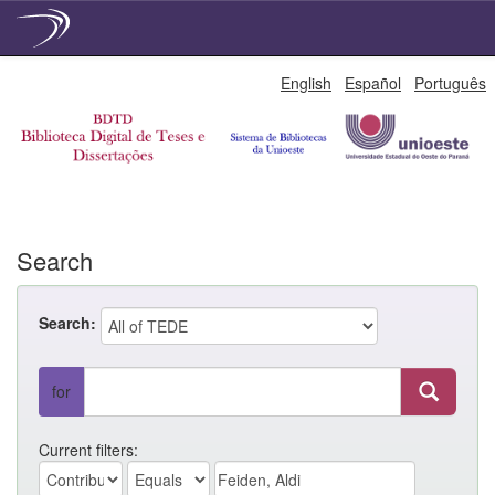
Skip
English
Español
Português
navigation
Search
Search:
for
Current filters: