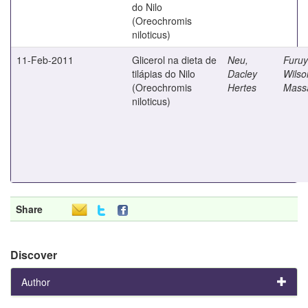
do Nilo
(Oreochromis
niloticus)
11-Feb-2011
Glicerol na dieta de
Neu,
Furuy
tilápias do Nilo
Dacley
Wilso
(Oreochromis
Hertes
Mass
niloticus)
Share
Discover
Author