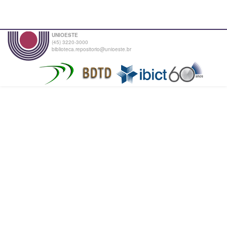
UNIOESTE
(45) 3220-3000
biblioteca.repositorio@unioeste.br