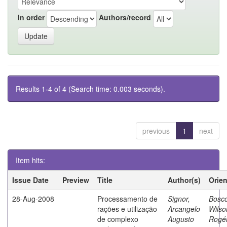
In order
Authors/record
Results 1-4 of 4 (Search time: 0.003 seconds).
previous
1
next
Item hits:
Issue Date
Preview
Title
Author(s)
Orie
28-Aug-2008
Processamento de
Signor,
Bosco
rações e utilização
Arcangelo
Wilso
de complexo
Augusto
Rogér