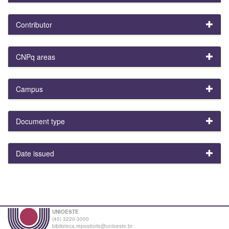
Contributor
CNPq areas
Campus
Document type
Date issued
UNIOESTE
(45) 3220-3000
biblioteca.repositorio@unioeste.br