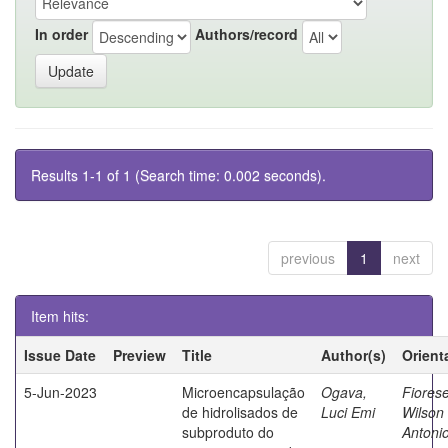
In order
Authors/record
Results 1-1 of 1 (Search time: 0.002 seconds).
previous
1
next
Item hits:
Issue Date
Preview
Title
Author(s)
Orient
5-Jun-2023
Microencapsulação
Ogava,
Fiorese
de hidrolisados de
Luci Emi
Wilson
subproduto do
Antoni