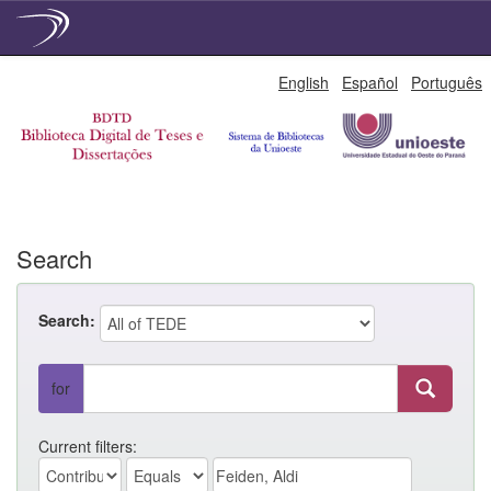
Skip
English
Español
Português
navigation
Search
Search:
for
Current filters: