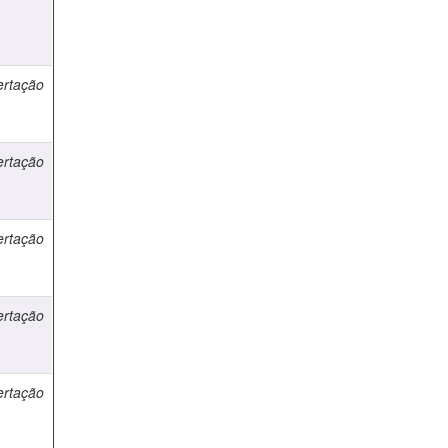
ertação
ertação
ertação
ertação
ertação