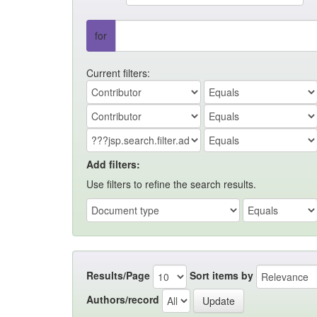
for
Current filters:
Add filters:
Use filters to refine the search results.
Results/Page
Sort items by
Authors/record