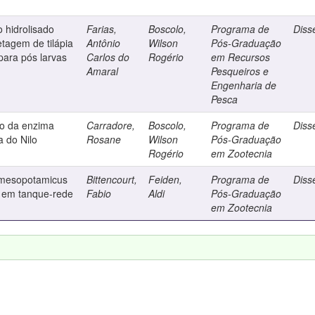
o hidrolisado
Farias,
Boscolo,
Programa de
Diss
etagem de tilápia
Antônio
Wilson
Pós-Graduação
para pós larvas
Carlos do
Rogério
em Recursos
Amaral
Pesqueiros e
Engenharia de
Pesca
o da enzima
Carradore,
Boscolo,
Programa de
Diss
a do Nilo
Rosane
Wilson
Pós-Graduação
Rogério
em Zootecnia
s mesopotamicus
Bittencourt,
Feiden,
Programa de
Diss
s em tanque-rede
Fabio
Aldi
Pós-Graduação
em Zootecnia