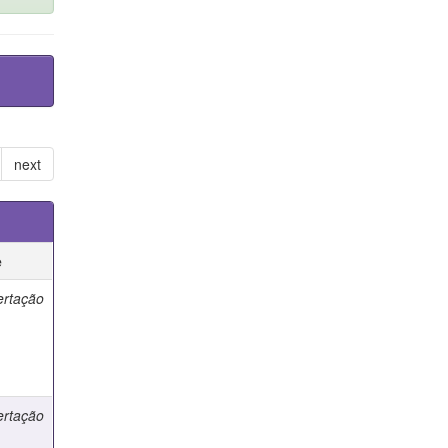
next
e
ertação
ertação