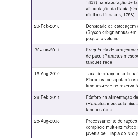
1857) na elaboração de fa
alimentação da tilápia (O
niloticus Linnaeus, 1758)
23-Feb-2010
Densidade de estocagem d
(Brycon orbigniannus) em
pequeno volume
30-Jun-2011
Frequência de arraçoamen
de pacu (Piaractus mesop
tanques-rede
16-Aug-2010
Taxa de arraçoamento par
Piaractus mesopotamicus 
tanques-rede no reservatór
28-Feb-2011
Fósforo na alimentação d
(Piaractus mesopotamicus
tanques-rede
28-Aug-2008
Processamento de rações e
complexo multienzimático
juvenis de Tilápia do Nilo