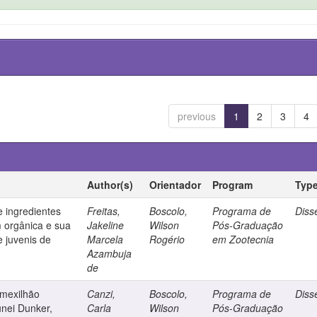
previous
1
2
3
4
Author(s)
Orientador
Program
Typ
e ingredientes
Freitas,
Boscolo,
Programa de
Diss
m orgânica e sua
Jakeline
Wilson
Pós-Graduação
e juvenis de
Marcela
Rogério
em Zootecnia
Azambuja
de
 mexilhão
Canzi,
Boscolo,
Programa de
Diss
nei Dunker,
Carla
Wilson
Pós-Graduação