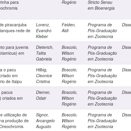
rinha para
Rogério
Stricto Sensu
reochromis
em Bioenergia
e piracanjuba
Lorenz,
Feiden,
Programa de
Diss
 tanques-rede de
Evandro
Aldi
Pós-Graduação
Kleber
em Zootecnia
to para juvenis
Dieterich,
Boscolo,
Programa de
Diss
otamicus) em
Talita
Wilson
Pós-Graduação
Gabriela
Rogério
em Zootecnia
a o pacu
Hilbig,
Boscolo,
Programa de
Diss
criado em
Cleonice
Wilson
Pós-Graduação
io de Itaipu
Cristina
Rogério
em Zootecnia
e pacus
Diemer,
Boscolo,
Programa de
Diss
) criados em
Odair
Wilson
Pós-Graduação
Rogério
em Zootecnia
 utilização de
Signor,
Boscolo,
Programa de
Diss
 na produção de
Arcangelo
Wilson
Pós-Graduação
 (Oreochromis
Augusto
Rogério
em Zootecnia