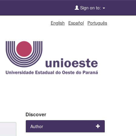
Sign on to:
English
Español
Português
Discover
Author