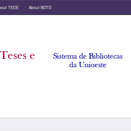
out TEDE
About BDTD