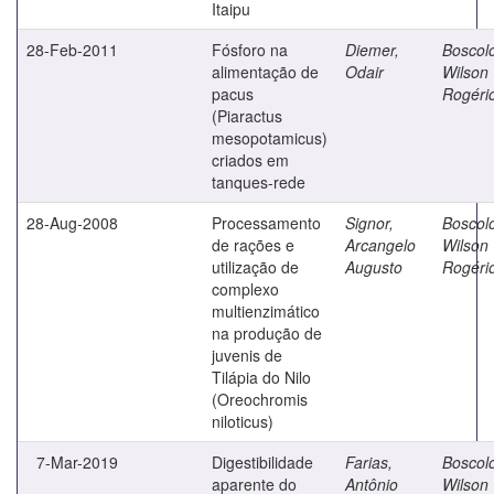
Itaipu
28-Feb-2011
Fósforo na
Diemer,
Boscol
alimentação de
Odair
Wilson
pacus
Rogéri
(Piaractus
mesopotamicus)
criados em
tanques-rede
28-Aug-2008
Processamento
Signor,
Boscol
de rações e
Arcangelo
Wilson
utilização de
Augusto
Rogéri
complexo
multienzimático
na produção de
juvenis de
Tilápia do Nilo
(Oreochromis
niloticus)
7-Mar-2019
Digestibilidade
Farias,
Boscol
aparente do
Antônio
Wilson