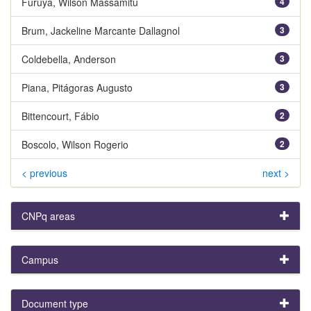
Furuya, Wilson Massamitu
4
Brum, Jackeline Marcante Dallagnol
3
Coldebella, Anderson
3
Piana, Pitágoras Augusto
3
Bittencourt, Fábio
2
Boscolo, Wilson Rogerio
2
< previous
next >
CNPq areas
Campus
Document type