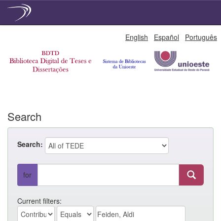
Skip
English
Español
Português
navigation
Search
Search:
for
Current filters: