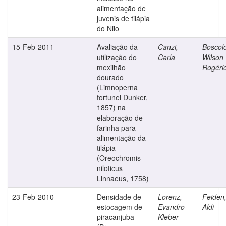
alimentação de
juvenis de tilápia
do Nilo
15-Feb-2011
Avaliação da
Canzi,
Boscol
utilização do
Carla
Wilson
mexilhão
Rogéri
dourado
(Limnoperna
fortunei Dunker,
1857) na
elaboração de
farinha para
alimentação da
tilápia
(Oreochromis
niloticus
Linnaeus, 1758)
23-Feb-2010
Densidade de
Lorenz,
Feiden
estocagem de
Evandro
Aldi
piracanjuba
Kleber