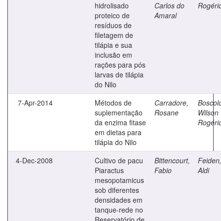
hidrolisado
Carlos do
Rogéri
proteico de
Amaral
resíduos de
filetagem de
tilápia e sua
inclusão em
rações para pós
larvas de tilápia
do Nilo
7-Apr-2014
Métodos de
Carradore,
Boscol
suplementação
Rosane
Wilson
da enzima fitase
Rogéri
em dietas para
tilápia do Nilo
4-Dec-2008
Cultivo de pacu
Bittencourt,
Feiden
Piaractus
Fabio
Aldi
mesopotamicus
sob diferentes
densidades em
tanque-rede no
Reservatório de