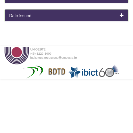
Date issued
UNIOESTE
(45) 3220-3000
biblioteca.repositorio@unioeste.br