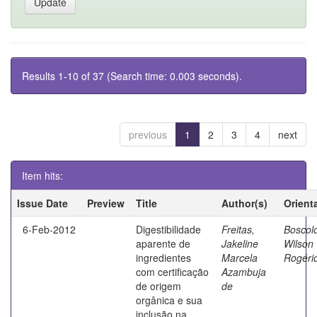
Results 1-10 of 37 (Search time: 0.003 seconds).
previous
1
2
3
4
next
Item hits:
Issue Date
Preview
Title
Author(s)
Orient
6-Feb-2012
Digestibilidade
Freitas,
Boscol
aparente de
Jakeline
Wilson
ingredientes
Marcela
Rogéri
com certificação
Azambuja
de origem
de
orgânica e sua
inclusão na