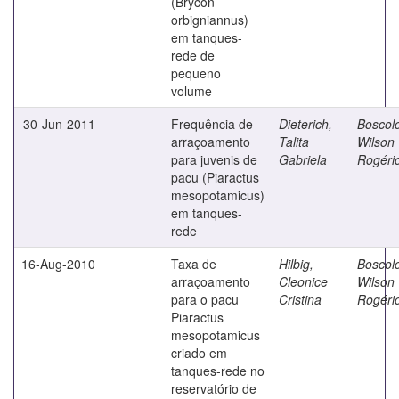
(Brycon
orbigniannus)
em tanques-
rede de
pequeno
volume
30-Jun-2011
Frequência de
Dieterich,
Boscol
arraçoamento
Talita
Wilson
para juvenis de
Gabriela
Rogéri
pacu (Piaractus
mesopotamicus)
em tanques-
rede
16-Aug-2010
Taxa de
Hilbig,
Boscol
arraçoamento
Cleonice
Wilson
para o pacu
Cristina
Rogéri
Piaractus
mesopotamicus
criado em
tanques-rede no
reservatório de