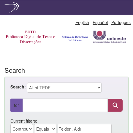
Skip
English
Español
Português
navigation
Search
Search:
for
Current filters: