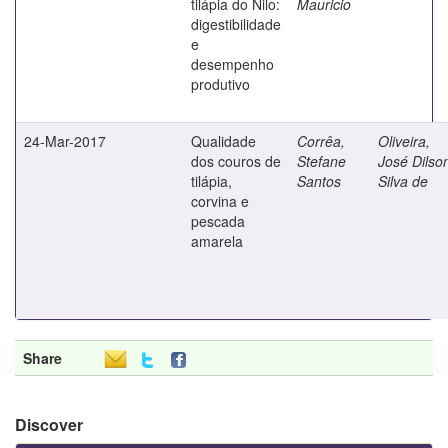
tilápia do Nilo:
Mauricio
digestibilidade
e
desempenho
produtivo
24-Mar-2017
Qualidade
Corrêa,
Oliveira,
dos couros de
Stefane
José Dilso
tilápia,
Santos
Silva de
corvina e
pescada
amarela
Share
Discover