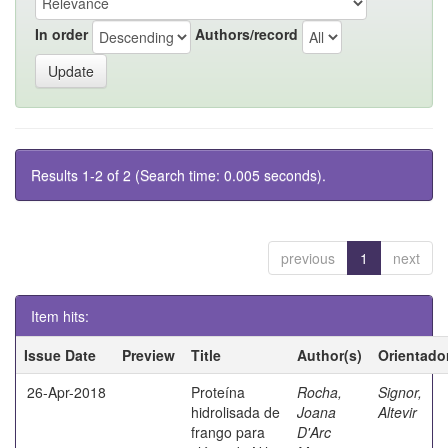
In order
Authors/record
Results 1-2 of 2 (Search time: 0.005 seconds).
previous
1
next
Item hits:
Issue Date
Preview
Title
Author(s)
Orientado
26-Apr-2018
Proteína
Rocha,
Signor,
hidrolisada de
Joana
Altevir
frango para
D'Arc