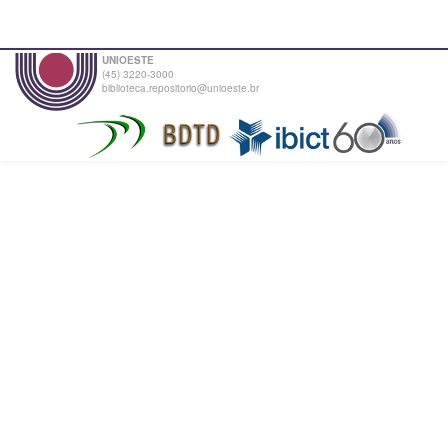
UNIOESTE
(45) 3220-3000
biblioteca.repositorio@unioeste.br