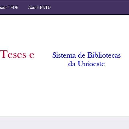
out TEDE
About BDTD