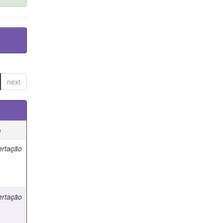
next
e
ertação
ertação