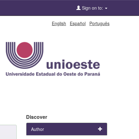
Sign on to:
English
Español
Português
Discover
Author