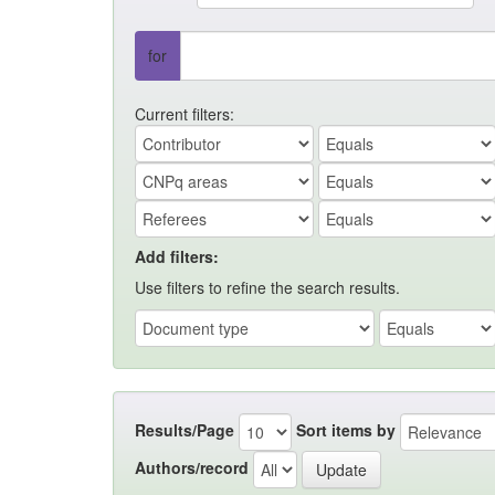
for
Current filters:
Add filters:
Use filters to refine the search results.
Results/Page
Sort items by
Authors/record