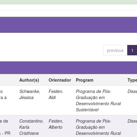
previous
1
Author(s)
Orientador
Program
Typ
mo
Schwanke,
Feiden,
Programa de Pós-
Diss
ra a
Jéssica
Aldi
Graduação em
Desenvolvimento Rural
Sustentável
e de
Constantino,
Feiden,
Programa de Pós-
Diss
Karla
Alberto
Graduação em
a - PR
Cristhiane
Desenvolvimento Rural