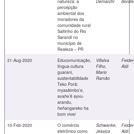
natureza: a
Demarchi
Borste
percepção
ambiental dos
moradores da
comunidade rural
Saltinho do Rio
Sarandi no
município de
Realeza – PR
31-Aug-2020
Educomunicação,
Villalva
Feiden
língua-cultura
Filho,
Aldi
guarani,
Mario
sustentabilidade
Ramão
Teko Porã:
myasãimbo’e,
avañe’ẽ ayvu-
arandu,
ñeñangareko ha
bom viver
10-Feb-2020
O comércio
Schwanke,
Feiden
eletrônico como
Jéssica
Aldi