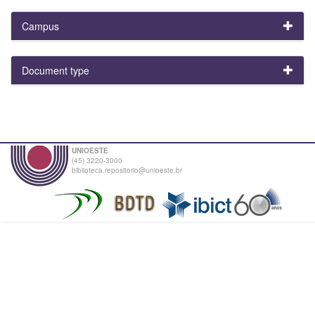
Campus
Document type
UNIOESTE
(45) 3220-3000
biblioteca.repositorio@unioeste.br