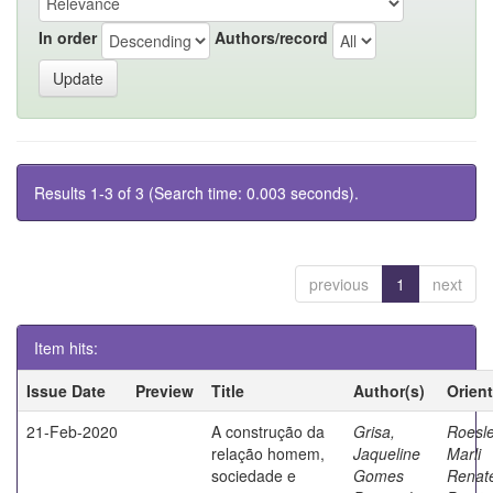
In order
Authors/record
Results 1-3 of 3 (Search time: 0.003 seconds).
previous
1
next
Item hits:
Issue Date
Preview
Title
Author(s)
Orien
21-Feb-2020
A construção da
Grisa,
Roesle
relação homem,
Jaqueline
Marli
sociedade e
Gomes
Renat