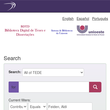
Skip
English
Español
Português
navigation
Search
Search:
for
Current filters: