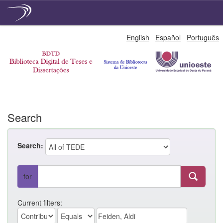
Skip
English
Español
Português
navigation
Search
Search:
for
Current filters: