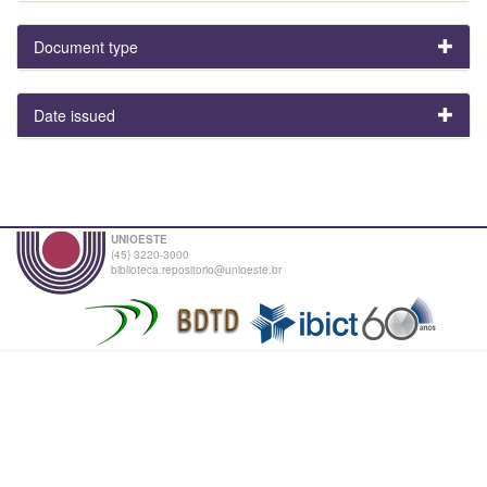
Document type
Date issued
UNIOESTE
(45) 3220-3000
biblioteca.repositorio@unioeste.br