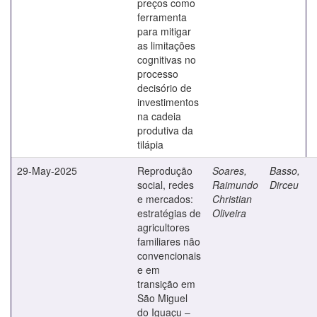
preços como
ferramenta
para mitigar
as limitações
cognitivas no
processo
decisório de
investimentos
na cadeia
produtiva da
tilápia
29-May-2025
Reprodução
Soares,
Basso,
social, redes
Raimundo
Dirceu
e mercados:
Christian
estratégias de
Oliveira
agricultores
familiares não
convencionais
e em
transição em
São Miguel
do Iguaçu –