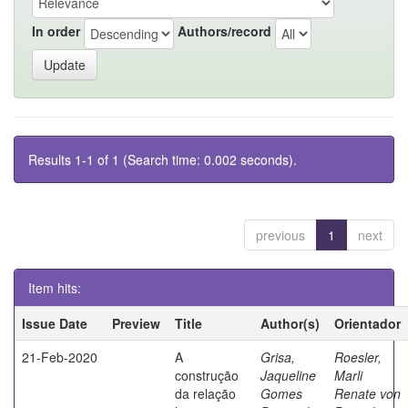
In order
Authors/record
Results 1-1 of 1 (Search time: 0.002 seconds).
previous
1
next
Item hits:
Issue Date
Preview
Title
Author(s)
Orientador
21-Feb-2020
A
Grisa,
Roesler,
construção
Jaqueline
Marli
da relação
Gomes
Renate von