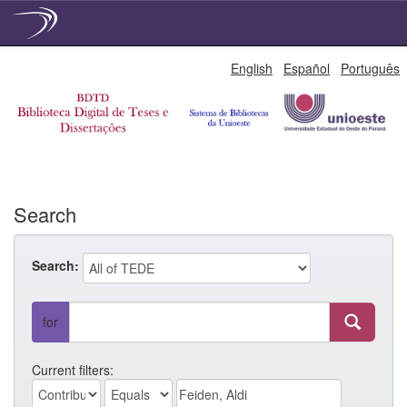
Skip
English
Español
Português
navigation
Search
Search:
for
Current filters: