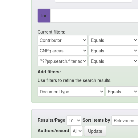
for
Current filters:
Add filters:
Use filters to refine the search results.
Results/Page
Sort items by
Authors/record