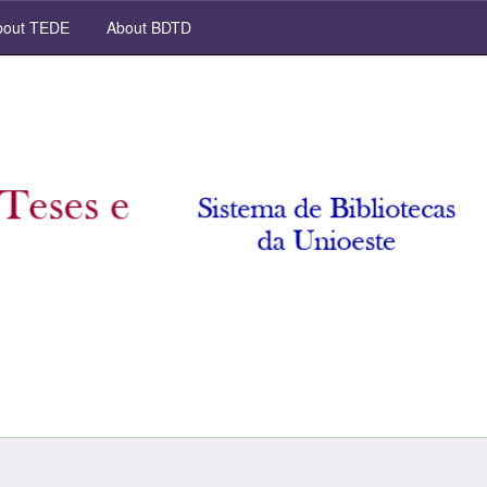
out TEDE
About BDTD