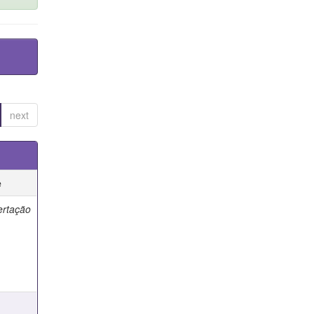
next
e
ertação
e