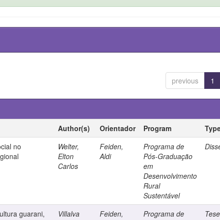
previous
1
Author(s)
Orientador
Program
Typ
cial no
Welter,
Feiden,
Programa de
Diss
gional
Elton
Aldi
Pós-Graduação
Carlos
em
Desenvolvimento
Rural
Sustentável
ltura guarani,
Villalva
Feiden,
Programa de
Tes