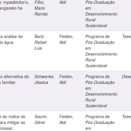
ã: myasãimbo’e,
Filho,
Aldi
Pós-Graduação
angareko ha
Mario
em
Ramão
Desenvolvimento
Rural
Sustentável
a análise de
Bartz ,
Feiden,
Programa de
Tes
da água
Rafael
Aldi
Pós-Graduação
Luis
em
Desenvolvimento
Rural
Sustentável
o alternativa de
Schwanke,
Feiden,
Programa de
Diss
 familiar
Jéssica
Aldi
Pós-Graduação
em
Desenvolvimento
Rural
Sustentável
o do índice de
Saurin,
Feiden,
Programa de
Tes
ra mitigar as
Gilnei
Aldi
Pós-Graduação
rocesso
em