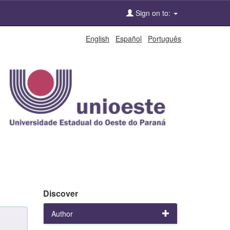
Sign on to:
English
Español
Português
Discover
Author