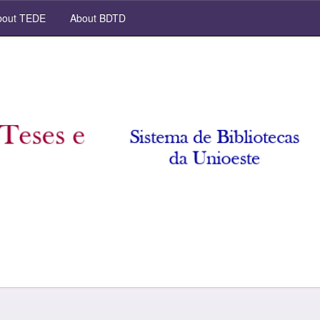
out TEDE
About BDTD