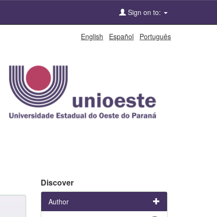
Sign on to:
English
Español
Português
Discover
Author