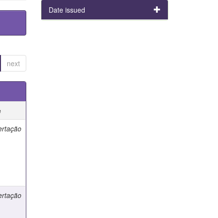
Date issued
next
e
ertação
ertação