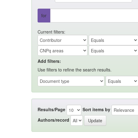
for
Current filters:
Add filters:
Use filters to refine the search results.
Results/Page
Sort items by
Authors/record