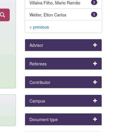
Villalva Filho, Mario Ramão
1
Welter, Elton Carlos
1
< previous
Advisor
Referees
Contributor
Campus
Document type