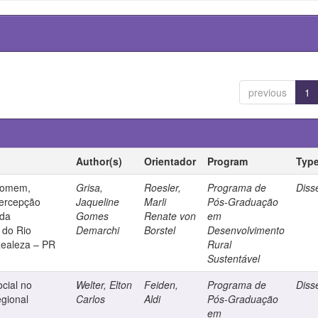
previous
1
Author(s)
Orientador
Program
Typ
 homem,
Grisa,
Roesler,
Programa de
Diss
percepção
Jaqueline
Marli
Pós-Graduação
 da
Gomes
Renate von
em
 do Rio
Demarchi
Borstel
Desenvolvimento
Realeza – PR
Rural
Sustentável
ocial no
Welter, Elton
Feiden,
Programa de
Diss
egional
Carlos
Aldi
Pós-Graduação
em