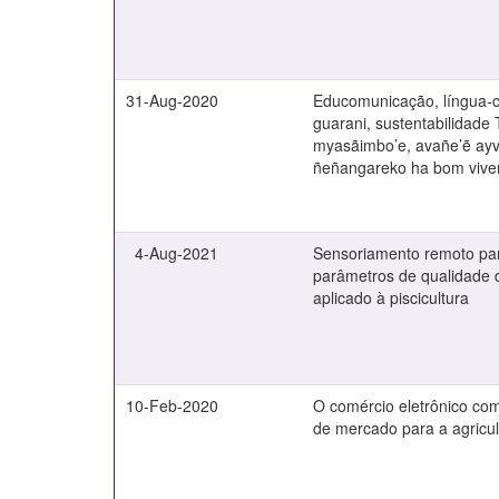
31-Aug-2020
Educomunicação, língua-c
guarani, sustentabilidade
myasãimbo’e, avañe’ẽ ay
ñeñangareko ha bom vive
4-Aug-2021
Sensoriamento remoto par
parâmetros de qualidade 
aplicado à piscicultura
10-Feb-2020
O comércio eletrônico com
de mercado para a agricult