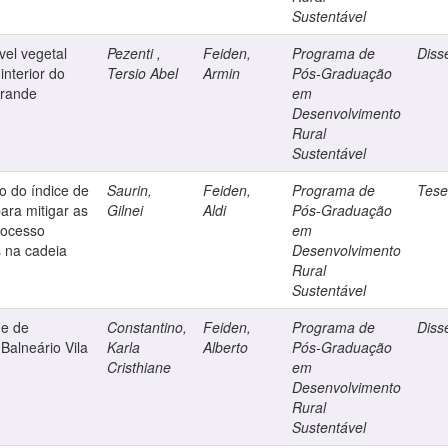
Sustentável
el vegetal
Pezenti ,
Feiden,
Programa de
Diss
interior do
Tersio Abel
Armin
Pós-Graduação
Grande
em
Desenvolvimento
Rural
Sustentável
o do índice de
Saurin,
Feiden,
Programa de
Tes
ara mitigar as
Gilnei
Aldi
Pós-Graduação
processo
em
s na cadeia
Desenvolvimento
Rural
Sustentável
de de
Constantino,
Feiden,
Programa de
Diss
Balneário Vila
Karla
Alberto
Pós-Graduação
Cristhiane
em
Desenvolvimento
Rural
Sustentável