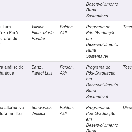
Desenvolvimento
Rural
Sustentável
ultura
Villalva
Feiden,
Programa de
Tes
 Teko Porã:
Filho, Mario
Aldi
Pós-Graduação
vu-arandu,
Ramão
em
r
Desenvolvimento
Rural
Sustentável
a análise de
Bartz ,
Feiden,
Programa de
Tes
da água
Rafael Luis
Aldi
Pós-Graduação
em
Desenvolvimento
Rural
Sustentável
o alternativa
Schwanke,
Feiden,
Programa de
Diss
ura familiar
Jéssica
Aldi
Pós-Graduação
em
Desenvolvimento
Rural