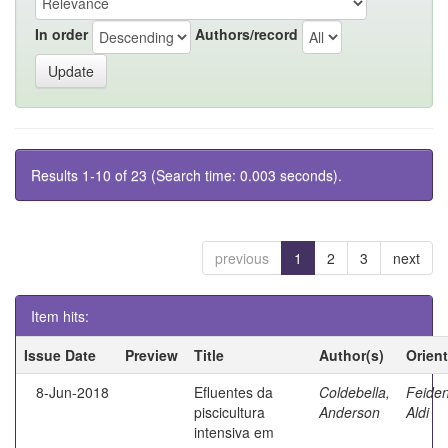
In order
Authors/record
Results 1-10 of 23 (Search time: 0.003 seconds).
previous
1
2
3
next
Item hits:
Issue Date
Preview
Title
Author(s)
Orien
8-Jun-2018
Efluentes da
Coldebella,
Feiden
piscicultura
Anderson
Aldi
intensiva em