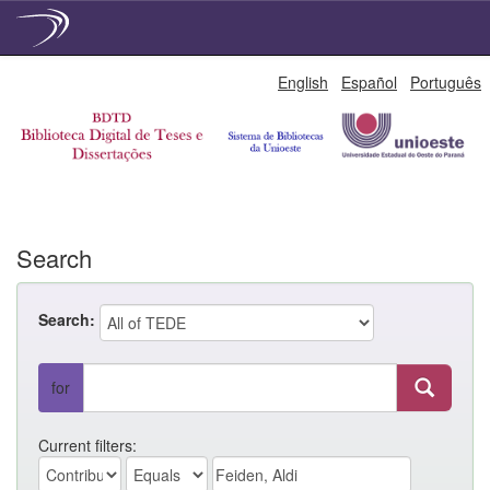
Skip
English
Español
Português
navigation
Search
Search:
for
Current filters: