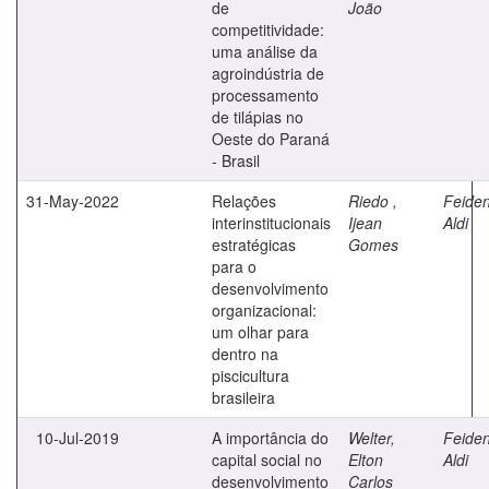
de
João
competitividade:
uma análise da
agroindústria de
processamento
de tilápias no
Oeste do Paraná
- Brasil
31-May-2022
Relações
Riedo ,
Feiden
interinstitucionais
Ijean
Aldi
estratégicas
Gomes
para o
desenvolvimento
organizacional:
um olhar para
dentro na
piscicultura
brasileira
10-Jul-2019
A importância do
Welter,
Feiden
capital social no
Elton
Aldi
desenvolvimento
Carlos