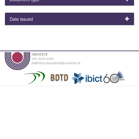
Date issued
UNIOESTE
(45) 3220-3000
biblioteca.repositorio@unioeste.br