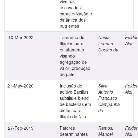
viveiros
escavados:
caracterização e
dinâmica dos
nutrientes
10-Mar-2022
Tamanho de
Costa,
Feiden
tilápias para
Leonan
Aldi
enlatamento
Coelho da
visando
agregação de
valor: produção
de patê
21-May-2020
Inclusão de
Silva,
Feiden
aditivo Bacillus
Antonio
Aldi
subtilis e blend
Francisco
de bactérias em
Campanha
dietas para
da
tilápia do Nilo
27-Feb-2019
Fatores
Ramos,
Feiden
determinantes
Manoel
Aldi