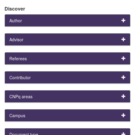
Discover
Author
Advisor
Referees
Contributor
CNPq areas
Campus
Document type