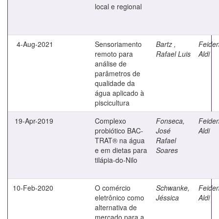
local e regional
4-Aug-2021
Sensoriamento
Bartz ,
Feiden
remoto para
Rafael Luis
Aldi
análise de
parâmetros de
qualidade da
água aplicado à
piscicultura
19-Apr-2019
Complexo
Fonseca,
Feiden
probiótico BAC-
José
Aldi
TRAT® na água
Rafael
e em dietas para
Soares
tilápia-do-Nilo
10-Feb-2020
O comércio
Schwanke,
Feiden
eletrônico como
Jéssica
Aldi
alternativa de
mercado para a