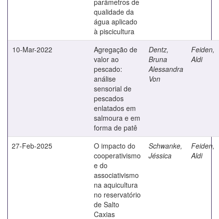
parâmetros de
qualidade da
água aplicado
à piscicultura
10-Mar-2022
Agregação de
Dentz,
Feiden,
valor ao
Bruna
Aldi
pescado:
Alessandra
análise
Von
sensorial de
pescados
enlatados em
salmoura e em
forma de patê
27-Feb-2025
O impacto do
Schwanke,
Feiden,
cooperativismo
Jéssica
Aldi
e do
associativismo
na aquicultura
no reservatório
de Salto
Caxias