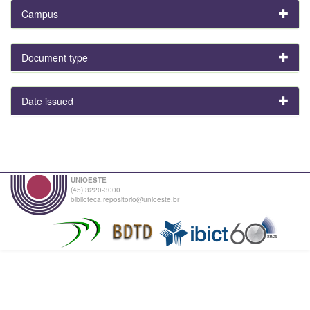
Campus
Document type
Date issued
UNIOESTE
(45) 3220-3000
biblioteca.repositorio@unioeste.br