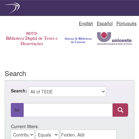
Skip
English
Español
Português
navigation
Search
Search:
for
Current filters: