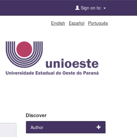
Sign on to:
English
Español
Português
Discover
Author