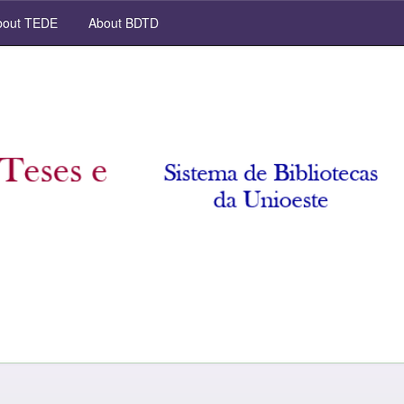
out TEDE
About BDTD