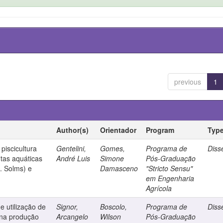
previous
1
Author(s)
Orientador
Program
Typ
piscicultura
Gentelini,
Gomes,
Programa de
Diss
itas aquáticas
André Luis
Simone
Pós-Graduação
. Solms) e
Damasceno
"Stricto Sensu"
em Engenharia
Agrícola
 utilização de
Signor,
Boscolo,
Programa de
Diss
 na produção
Arcangelo
Wilson
Pós-Graduação