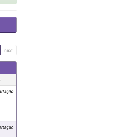
next
e
ertação
ertação