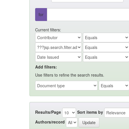
for
Current filters:
Add filters:
Use filters to refine the search results.
Results/Page
Sort items by
Authors/record