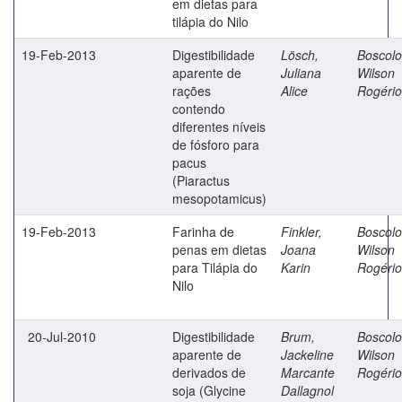
em dietas para
tilápia do Nilo
19-Feb-2013
Digestibilidade
Lösch,
Boscolo
aparente de
Juliana
Wilson
rações
Alice
Rogério
contendo
diferentes níveis
de fósforo para
pacus
(Piaractus
mesopotamicus)
19-Feb-2013
Farinha de
Finkler,
Boscolo
penas em dietas
Joana
Wilson
para Tilápia do
Karin
Rogério
Nilo
20-Jul-2010
Digestibilidade
Brum,
Boscolo
aparente de
Jackeline
Wilson
derivados de
Marcante
Rogério
soja (Glycine
Dallagnol