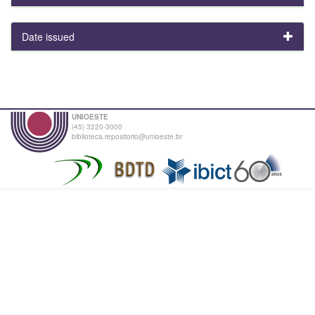
Date issued
UNIOESTE
(45) 3220-3000
biblioteca.repositorio@unioeste.br