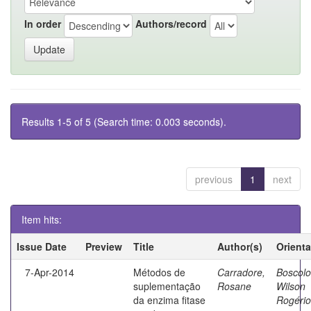
In order
Authors/record
Results 1-5 of 5 (Search time: 0.003 seconds).
previous
1
next
Item hits:
Issue Date
Preview
Title
Author(s)
Orient
7-Apr-2014
Métodos de
Carradore,
Boscolo
suplementação
Rosane
Wilson
da enzima fitase
Rogério