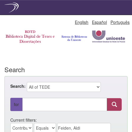
Skip
English
Español
Português
navigation
Search
Search:
for
Current filters: