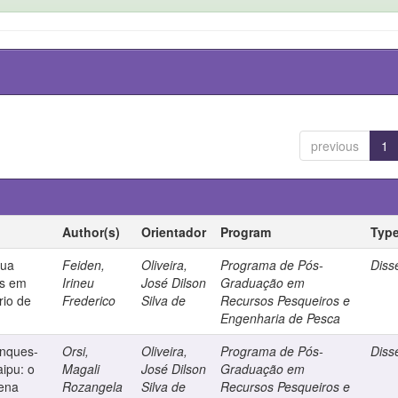
previous
1
Author(s)
Orientador
Program
Typ
gua
Feiden,
Oliveira,
Programa de Pós-
Diss
es em
Irineu
José Dilson
Graduação em
rio de
Frederico
Silva de
Recursos Pesqueiros e
Engenharia de Pesca
anques-
Orsi,
Oliveira,
Programa de Pós-
Diss
aipu: o
Magali
José Dilson
Graduação em
gena
Rozangela
Silva de
Recursos Pesqueiros e