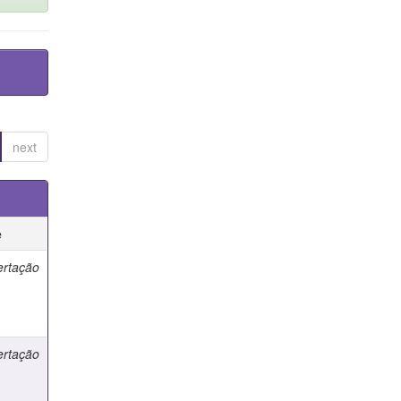
next
e
ertação
ertação