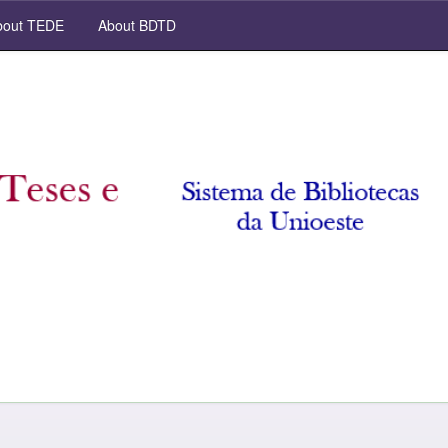
out TEDE
About BDTD