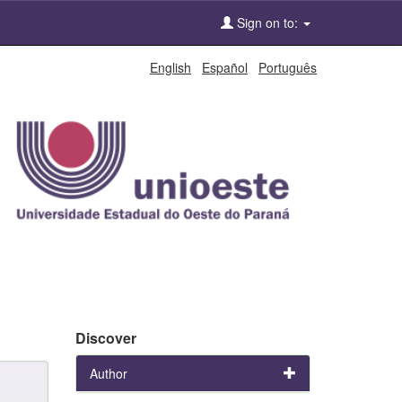
Sign on to:
English
Español
Português
Discover
Author