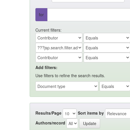
for
Current filters:
Add filters:
Use filters to refine the search results.
Results/Page
Sort items by
Authors/record