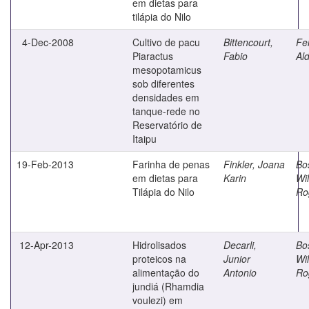
em dietas para
tilápia do Nilo
4-Dec-2008
Cultivo de pacu
Bittencourt,
Fe
Piaractus
Fabio
Ald
mesopotamicus
sob diferentes
densidades em
tanque-rede no
Reservatório de
Itaipu
19-Feb-2013
Farinha de penas
Finkler, Joana
Bo
em dietas para
Karin
Wi
Tilápia do Nilo
Ro
12-Apr-2013
Hidrolisados
Decarli,
Bo
proteicos na
Junior
Wi
alimentação do
Antonio
Ro
jundiá (Rhamdia
voulezi) em