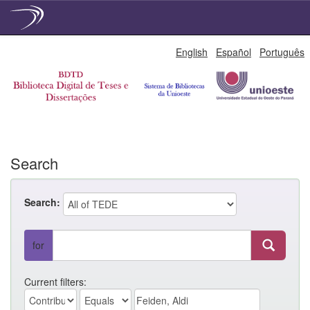
Skip
English
Español
Português
navigation
Search
Search:
for
Current filters: