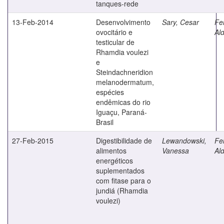
tanques-rede
13-Feb-2014
Desenvolvimento
Sary, Cesar
Fe
ovocitário e
Ald
testicular de
Rhamdia voulezi
e
Steindachneridion
melanodermatum,
espécies
endêmicas do rio
Iguaçu, Paraná-
Brasil
27-Feb-2015
Digestibilidade de
Lewandowski,
Fe
alimentos
Vanessa
Ald
energéticos
suplementados
com fitase para o
jundiá (Rhamdia
voulezi)