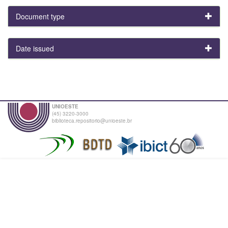
Document type
Date issued
UNIOESTE
(45) 3220-3000
biblioteca.repositorio@unioeste.br