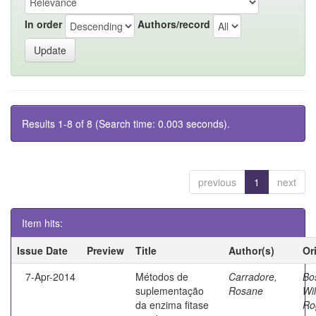
In order
Authors/record
Results 1-8 of 8 (Search time: 0.003 seconds).
previous
1
next
Item hits:
Issue Date
Preview
Title
Author(s)
Or
7-Apr-2014
Métodos de
Carradore,
Bo
suplementação
Rosane
Wi
da enzima fitase
Ro