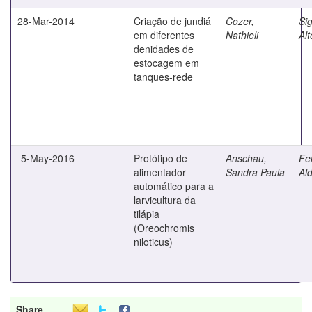
28-Mar-2014
Criação de jundiá
Cozer,
Sig
em diferentes
Nathieli
Alt
denidades de
estocagem em
tanques-rede
5-May-2016
Protótipo de
Anschau,
Fe
alimentador
Sandra Paula
Ald
automático para a
larvicultura da
tilápia
(Oreochromis
niloticus)
Share