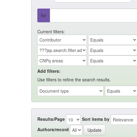
for
Current filters:
Add filters:
Use filters to refine the search results.
Results/Page
Sort items by
Authors/record