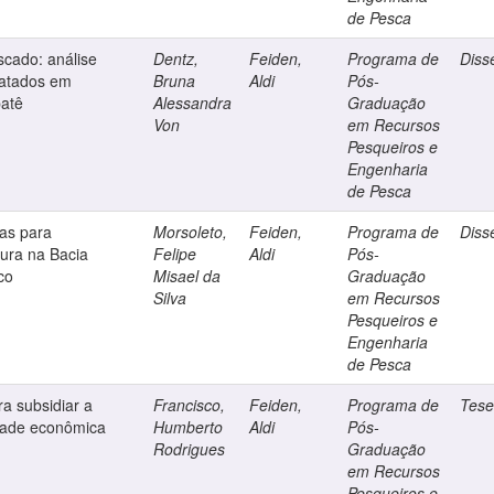
de Pesca
scado: análise
Dentz,
Feiden,
Programa de
Diss
latados em
Bruna
Aldi
Pós-
patê
Alessandra
Graduação
Von
em Recursos
Pesqueiros e
Engenharia
de Pesca
ias para
Morsoleto,
Feiden,
Programa de
Diss
tura na Bacia
Felipe
Aldi
Pós-
co
Misael da
Graduação
Silva
em Recursos
Pesqueiros e
Engenharia
de Pesca
a subsidiar a
Francisco,
Feiden,
Programa de
Tes
dade econômica
Humberto
Aldi
Pós-
Rodrigues
Graduação
em Recursos
Pesqueiros e