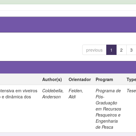
previous
1
2
3
Author(s)
Orientador
Program
Typ
ntensiva em viveiros
Coldebella,
Feiden,
Programa de
Tes
o e dinâmica dos
Anderson
Aldi
Pós-
Graduação
em Recursos
Pesqueiros e
Engenharia
de Pesca