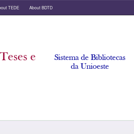
out TEDE
About BDTD