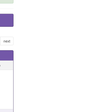
next
e
e