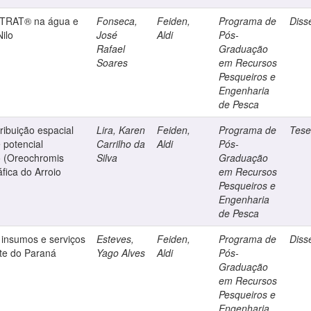
-TRAT® na água e
Fonseca,
Feiden,
Programa de
Diss
Nilo
José
Aldi
Pós-
Rafael
Graduação
Soares
em Recursos
Pesqueiros e
Engenharia
de Pesca
tribuição espacial
Lira, Karen
Feiden,
Programa de
Tes
e potencial
Carrilho da
Aldi
Pós-
lo (Oreochromis
Silva
Graduação
áfica do Arroio
em Recursos
Pesqueiros e
Engenharia
de Pesca
 insumos e serviços
Esteves,
Feiden,
Programa de
Diss
ste do Paraná
Yago Alves
Aldi
Pós-
Graduação
em Recursos
Pesqueiros e
Engenharia