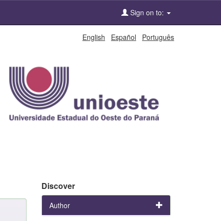
Sign on to:
English
Español
Português
Discover
Author