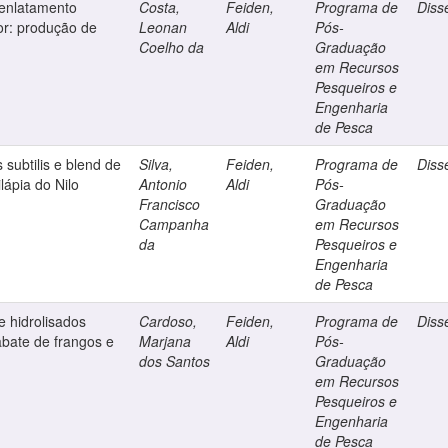
 enlatamento
Costa,
Feiden,
Programa de
Diss
or: produção de
Leonan
Aldi
Pós-
Coelho da
Graduação
em Recursos
Pesqueiros e
Engenharia
de Pesca
s subtilis e blend de
Silva,
Feiden,
Programa de
Diss
lápia do Nilo
Antonio
Aldi
Pós-
Francisco
Graduação
Campanha
em Recursos
da
Pesqueiros e
Engenharia
de Pesca
e hidrolisados
Cardoso,
Feiden,
Programa de
Diss
abate de frangos e
Marjana
Aldi
Pós-
dos Santos
Graduação
em Recursos
Pesqueiros e
Engenharia
de Pesca