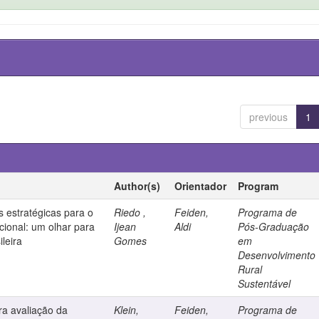
previous
1
Author(s)
Orientador
Program
is estratégicas para o
Riedo ,
Feiden,
Programa de
ional: um olhar para
Ijean
Aldi
Pós-Graduação
ileira
Gomes
em
Desenvolvimento
Rural
Sustentável
ra avaliação da
Klein,
Feiden,
Programa de