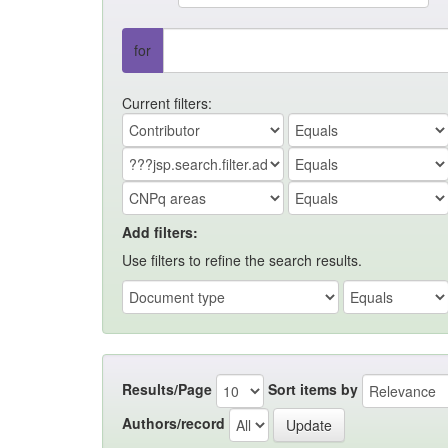
for
Current filters:
Add filters:
Use filters to refine the search results.
Results/Page
Sort items by
Authors/record