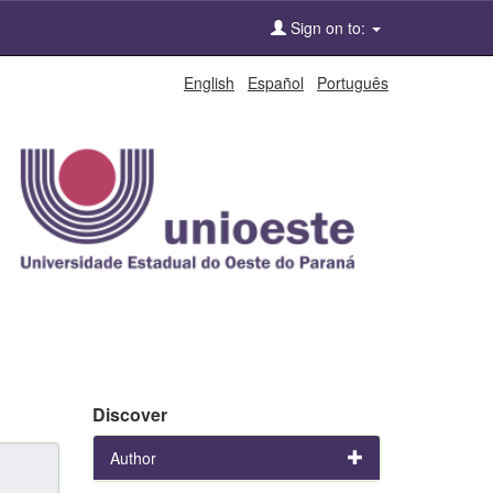
Sign on to:
English
Español
Português
Discover
Author