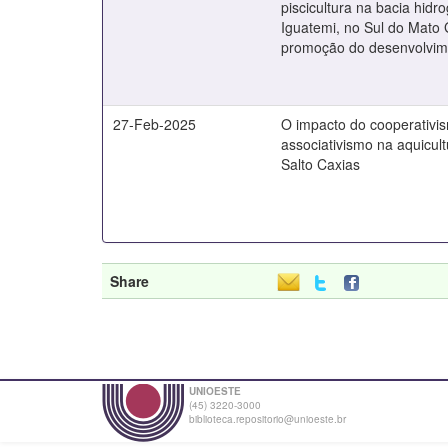
piscicultura na bacia hidro
Iguatemi, no Sul do Mato 
promoção do desenvolvim
27-Feb-2025
O impacto do cooperativi
associativismo na aquicult
Salto Caxias
Share
UNIOESTE
(45) 3220-3000
biblioteca.repositorio@unioeste.br