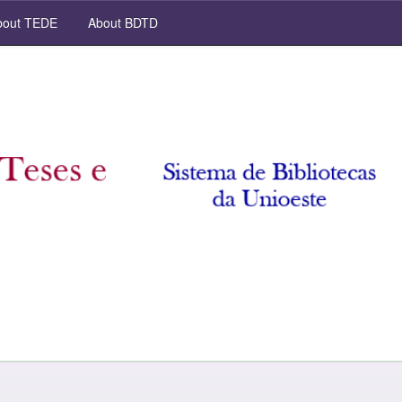
out TEDE
About BDTD