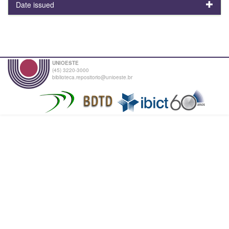
Date issued
UNIOESTE
(45) 3220-3000
biblioteca.repositorio@unioeste.br