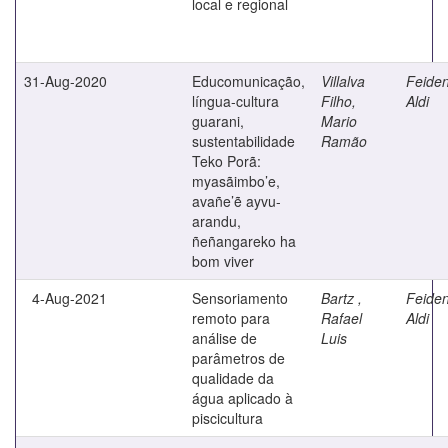
local e regional
31-Aug-2020
Educomunicação,
Villalva
Feiden
língua-cultura
Filho,
Aldi
guarani,
Mario
sustentabilidade
Ramão
Teko Porã:
myasãimbo’e,
avañe’ẽ ayvu-
arandu,
ñeñangareko ha
bom viver
4-Aug-2021
Sensoriamento
Bartz ,
Feiden
remoto para
Rafael
Aldi
análise de
Luis
parâmetros de
qualidade da
água aplicado à
piscicultura