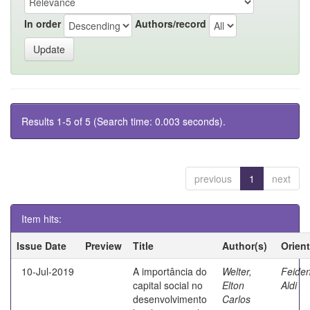
In order
Authors/record
Results 1-5 of 5 (Search time: 0.003 seconds).
previous
1
next
Item hits:
Issue Date
Preview
Title
Author(s)
Orien
10-Jul-2019
A importância do
Welter,
Feiden
capital social no
Elton
Aldi
desenvolvimento
Carlos