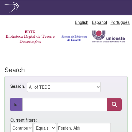
Skip
English
Español
Português
navigation
Search
Search:
for
Current filters: