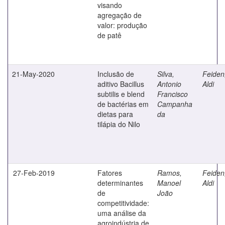
visando
agregação de
valor: produção
de patê
21-May-2020
Inclusão de
Silva,
Feiden
aditivo Bacillus
Antonio
Aldi
subtilis e blend
Francisco
de bactérias em
Campanha
dietas para
da
tilápia do Nilo
27-Feb-2019
Fatores
Ramos,
Feiden
determinantes
Manoel
Aldi
de
João
competitividade:
uma análise da
agroindústria de