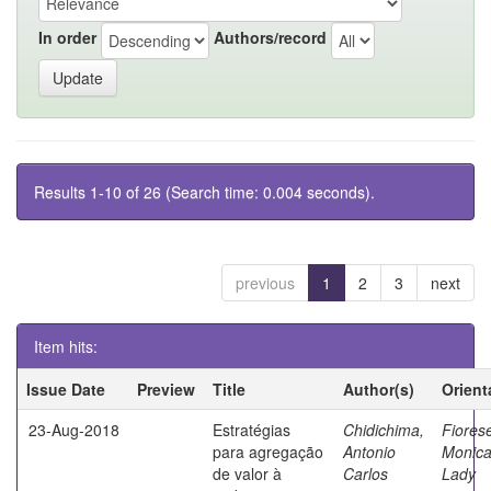
In order
Authors/record
Results 1-10 of 26 (Search time: 0.004 seconds).
previous
1
2
3
next
Item hits:
Issue Date
Preview
Title
Author(s)
Orient
23-Aug-2018
Estratégias
Chidichima,
Fiores
para agregação
Antonio
Monic
de valor à
Carlos
Lady