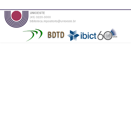
UNIOESTE
(45) 3220-3000
biblioteca.repositorio@unioeste.br