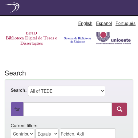
Skip
English
Español
Português
navigation
Search
Search:
for
Current filters: