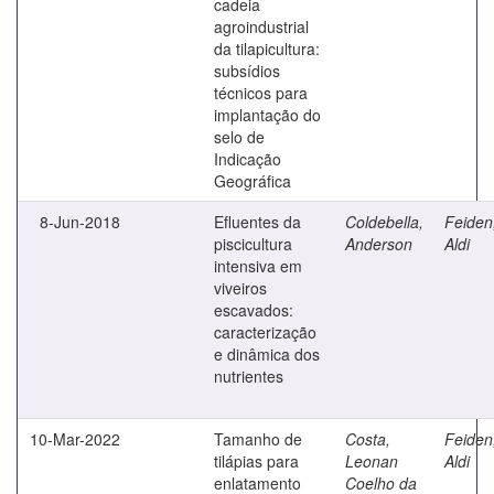
cadeia
agroindustrial
da tilapicultura:
subsídios
técnicos para
implantação do
selo de
Indicação
Geográfica
8-Jun-2018
Efluentes da
Coldebella,
Feiden
piscicultura
Anderson
Aldi
intensiva em
viveiros
escavados:
caracterização
e dinâmica dos
nutrientes
10-Mar-2022
Tamanho de
Costa,
Feiden
tilápias para
Leonan
Aldi
enlatamento
Coelho da