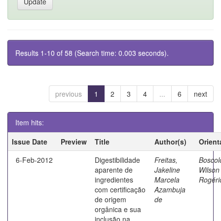
Results 1-10 of 58 (Search time: 0.003 seconds).
previous
1
2
3
4
...
6
next
Item hits:
Issue Date
Preview
Title
Author(s)
Orient
6-Feb-2012
Digestibilidade
Freitas,
Boscol
aparente de
Jakeline
Wilson
ingredientes
Marcela
Rogéri
com certificação
Azambuja
de origem
de
orgânica e sua
inclusão na