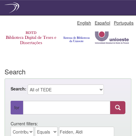
Skip
English
Español
Português
navigation
Search
Search:
for
Current filters: