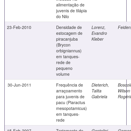
alimentação de
juvenis de tilápia
do Nilo
23-Feb-2010
Densidade de
Lorenz,
Feiden,
estocagem de
Evandro
piracanjuba
Kleber
(Brycon
orbigniannus)
em tanques-
rede de
pequeno
volume
30-Jun-2011
Frequência de
Dieterich,
Boscol
arraçoamento
Talita
Wilson
para juvenis de
Gabriela
Rogéri
pacu (Piaractus
mesopotamicus)
em tanques-
rede
15-Feb-2007
Tratamento de
Gentelini,
Gomes