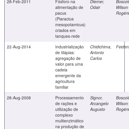
28-Feb-2011
Fósforo na
Diemer,
Boscol
alimentação de
Odair
Wilson
pacus
Rogéri
(Piaractus
mesopotamicus)
criados em
tanques-rede
22-Aug-2014
Industrialização
Chidichima,
Feiden,
de tilápias:
Antonio
agregação de
Carlos
valor para uma
cadeia
emergente da
agricultura
familiar
28-Aug-2008
Processamento
Signor,
Boscol
de rações e
Arcangelo
Wilson
utilização de
Augusto
Rogéri
complexo
multienzimático
na produção de