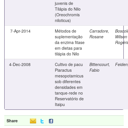
juvenis de
Tilápia do Nilo
(Oreochromis
niloticus)
7-Apr-2014
Métodos de
Carradore,
Boscol
suplementação
Rosane
Wilson
da enzima fitase
Rogéri
em dietas para
tilápia do Nilo
4-Dec-2008
Cultivo de pacu
Bittencourt,
Feiden,
Piaractus
Fabio
mesopotamicus
sob diferentes
densidades em
tanque-rede no
Reservatório de
Itaipu
Share