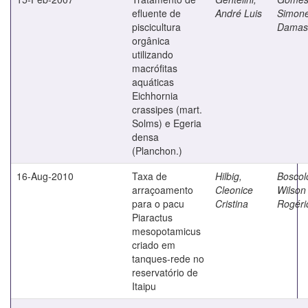
efluente de
André Luis
Simon
piscicultura
Damas
orgânica
utilizando
macrófitas
aquáticas
Eichhornia
crassipes (mart.
Solms) e Egeria
densa
(Planchon.)
16-Aug-2010
Taxa de
Hilbig,
Boscol
arraçoamento
Cleonice
Wilson
para o pacu
Cristina
Rogéri
Piaractus
mesopotamicus
criado em
tanques-rede no
reservatório de
Itaipu