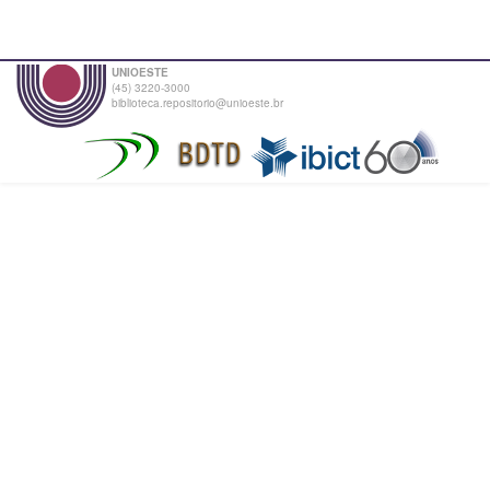
UNIOESTE
(45) 3220-3000
biblioteca.repositorio@unioeste.br