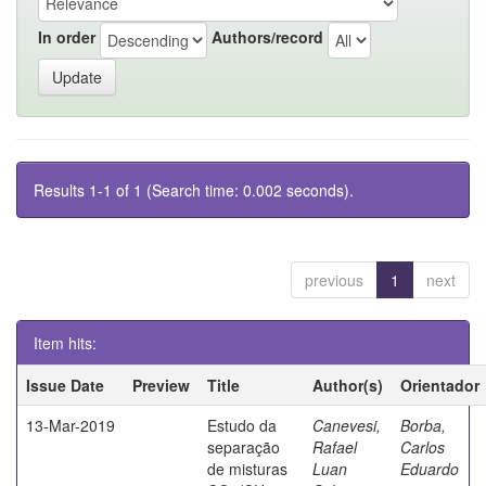
In order
Authors/record
Results 1-1 of 1 (Search time: 0.002 seconds).
previous
1
next
Item hits:
Issue Date
Preview
Title
Author(s)
Orientador
13-Mar-2019
Estudo da
Canevesi,
Borba,
separação
Rafael
Carlos
de misturas
Luan
Eduardo