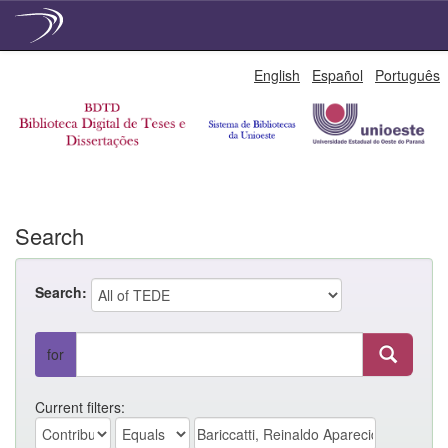
Skip
English
Español
Português
navigation
Search
Search:
for
Current filters: