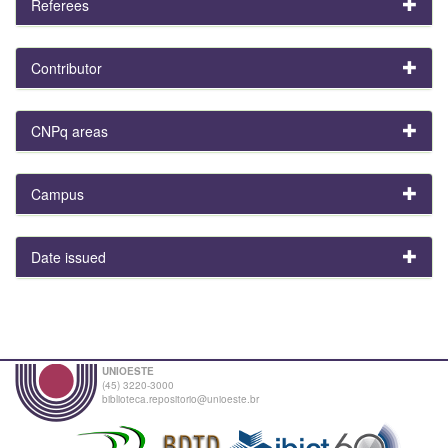
Referees
Contributor
CNPq areas
Campus
Date issued
UNIOESTE
(45) 3220-3000
biblioteca.repositorio@unioeste.br