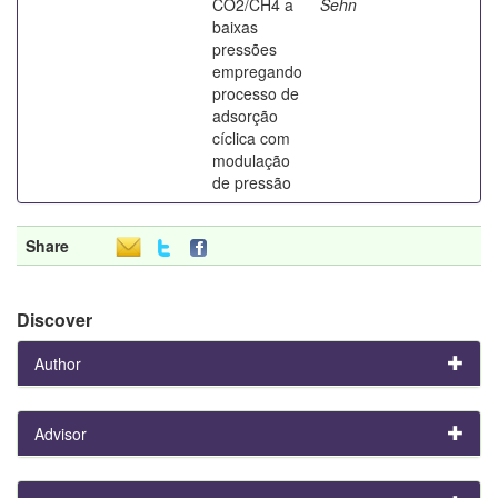
CO2/CH4 a
Sehn
baixas
pressões
empregando
processo de
adsorção
cíclica com
modulação
de pressão
Share
Discover
Author
Advisor