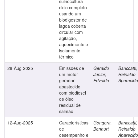
suinocultura
ciclo completo
usando um
biodigestor de
lagoa coberta
circular com
agitação,
aquecimento e
isolamento
térmico
28-Aug-2025
Emissões de
Geraldo
Bariccatti,
um motor
Junior,
Reinaldo
gerador
Edvaldo
Aparecido
abastecido
com biodiesel
de óleo
residual de
salmão
12-Aug-2025
Características
Gongora,
Bariccatti,
de
Benhurt
Reinaldo
desempenho e
Aparecido