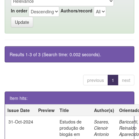
In order
Authors/record
Results 1-3 of 3 (Search time: 0.002 seconds).
previous
1
next
Item hits:
Issue Date
Preview
Title
Author(s)
Orientad
31-Oct-2024
Estudos de
Soares,
Bariccatti,
produção de
Clenoir
Reinaldo
biogás em
Antonio
Aparecido