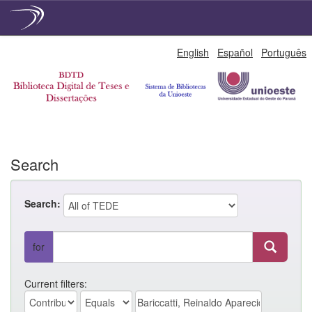
Skip
English
Español
Português
navigation
Search
Search:
for
Current filters: