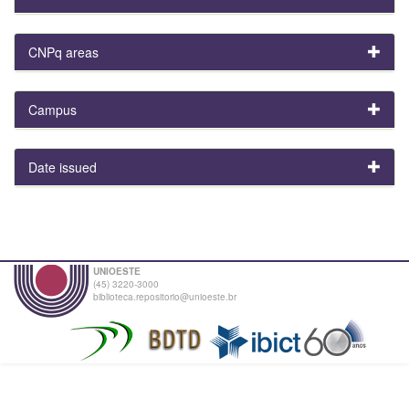
CNPq areas
Campus
Date issued
UNIOESTE
(45) 3220-3000
biblioteca.repositorio@unioeste.br