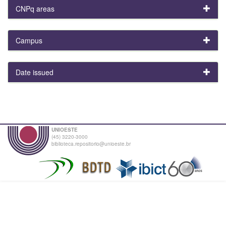
CNPq areas
Campus
Date issued
UNIOESTE
(45) 3220-3000
biblioteca.repositorio@unioeste.br