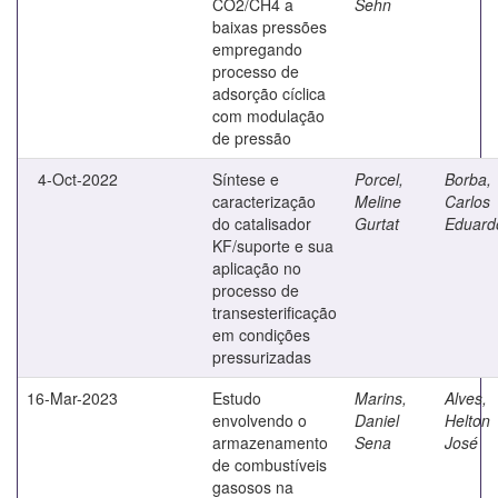
CO2/CH4 a
Sehn
baixas pressões
empregando
processo de
adsorção cíclica
com modulação
de pressão
4-Oct-2022
Síntese e
Porcel,
Borba,
caracterização
Meline
Carlos
do catalisador
Gurtat
Eduard
KF/suporte e sua
aplicação no
processo de
transesterificação
em condições
pressurizadas
16-Mar-2023
Estudo
Marins,
Alves,
envolvendo o
Daniel
Helton
armazenamento
Sena
José
de combustíveis
gasosos na