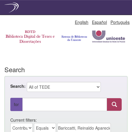
Skip
English
Español
Português
navigation
Search
Search:
for
Current filters: