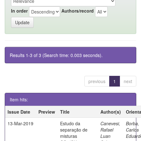
In order
Authors/record
Results 1-3 of 3 (Search time: 0.003 seconds).
previous
1
next
Item hits:
Issue Date
Preview
Title
Author(s)
Orient
13-Mar-2019
Estudo da
Canevesi,
Borba,
separação de
Rafael
Carlos
misturas
Luan
Eduard