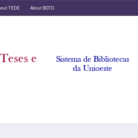
out TEDE
About BDTD