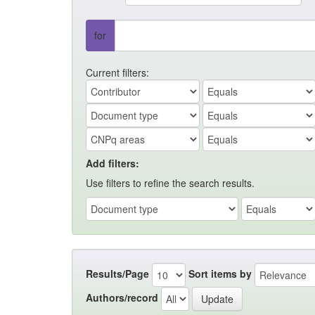
for
Current filters:
Add filters:
Use filters to refine the search results.
Results/Page
Sort items by
Authors/record