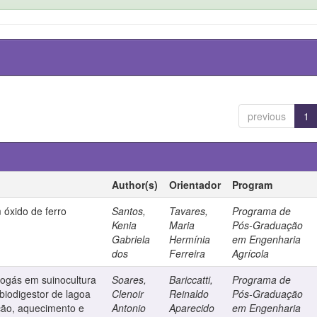
previous
1
Author(s)
Orientador
Program
óxido de ferro
Santos,
Tavares,
Programa de
Kenia
Maria
Pós-Graduação
Gabriela
Hermínia
em Engenharia
dos
Ferreira
Agrícola
iogás em suinocultura
Soares,
Bariccatti,
Programa de
biodigestor de lagoa
Clenoir
Reinaldo
Pós-Graduação
ação, aquecimento e
Antonio
Aparecido
em Engenharia