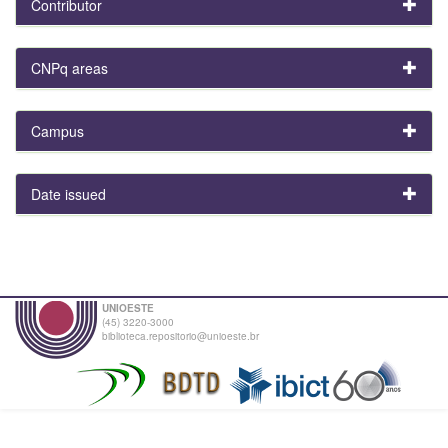
Contributor
CNPq areas
Campus
Date issued
UNIOESTE
(45) 3220-3000
biblioteca.repositorio@unioeste.br