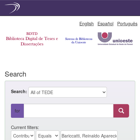
Skip
English
Español
Português
navigation
Search
Search:
for
Current filters: