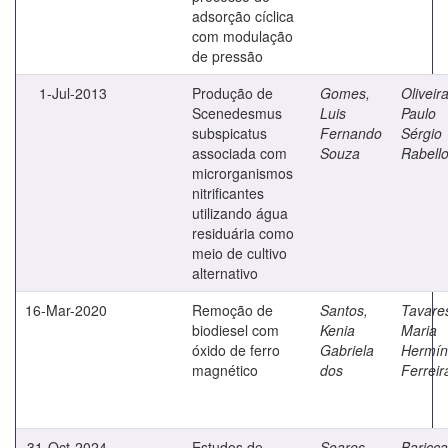
adsorção cíclica
com modulação
de pressão
1-Jul-2013
Produção de
Gomes,
Oliveira
Scenedesmus
Luis
Paulo
subspicatus
Fernando
Sérgio
associada com
Souza
Rabell
microrganismos
nitrificantes
utilizando água
residuária como
meio de cultivo
alternativo
16-Mar-2020
Remoção de
Santos,
Tavare
biodiesel com
Kenia
Maria
óxido de ferro
Gabriela
Hermín
magnético
dos
Ferreir
31-Oct-2024
Estudos de
Soares,
Bariccat