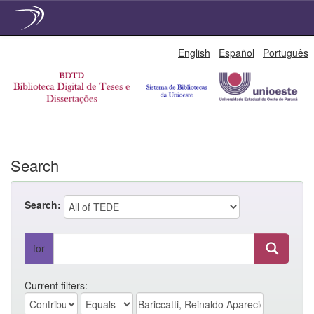
Skip
English
Español
Português
navigation
Search
Search:
for
Current filters: