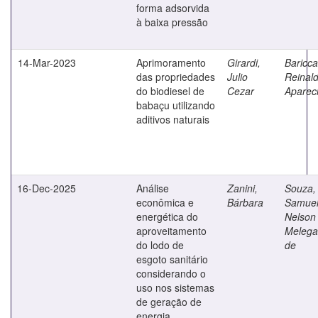
forma adsorvida
à baixa pressão
14-Mar-2023
Aprimoramento
Girardi,
Bariccat
das propriedades
Julio
Reinal
do biodiesel de
Cezar
Aparec
babaçu utilizando
aditivos naturais
16-Dec-2025
Análise
Zanini,
Souza,
econômica e
Bárbara
Samue
energética do
Nelson
aproveitamento
Melega
do lodo de
de
esgoto sanitário
considerando o
uso nos sistemas
de geração de
energia