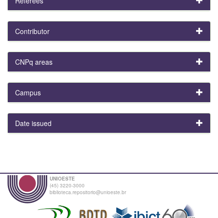
Referees
Contributor
CNPq areas
Campus
Date issued
UNIOESTE
(45) 3220-3000
biblioteca.repositorio@unioeste.br