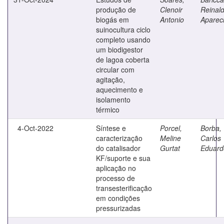
produção de
Clenoir
Reinal
biogás em
Antonio
Aparec
suinocultura ciclo
completo usando
um biodigestor
de lagoa coberta
circular com
agitação,
aquecimento e
isolamento
térmico
4-Oct-2022
Síntese e
Porcel,
Borba,
caracterização
Meline
Carlos
do catalisador
Gurtat
Eduard
KF/suporte e sua
aplicação no
processo de
transesterificação
em condições
pressurizadas