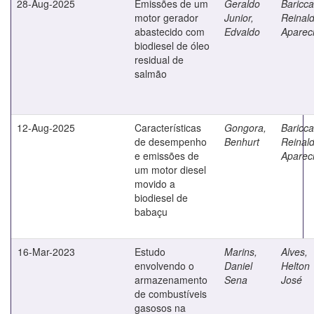
28-Aug-2025
Emissões de um
Geraldo
Bariccat
motor gerador
Junior,
Reinal
abastecido com
Edvaldo
Aparec
biodiesel de óleo
residual de
salmão
12-Aug-2025
Características
Gongora,
Bariccat
de desempenho
Benhurt
Reinal
e emissões de
Aparec
um motor diesel
movido a
biodiesel de
babaçu
16-Mar-2023
Estudo
Marins,
Alves,
envolvendo o
Daniel
Helton
armazenamento
Sena
José
de combustíveis
gasosos na