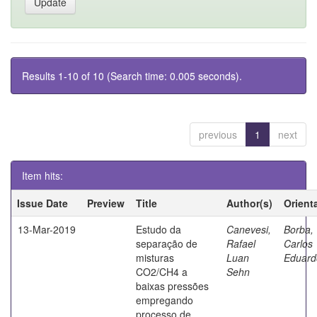
Results 1-10 of 10 (Search time: 0.005 seconds).
previous
1
next
Item hits:
Issue Date
Preview
Title
Author(s)
Orient
13-Mar-2019
Estudo da
Canevesi,
Borba,
separação de
Rafael
Carlos
misturas
Luan
Eduard
CO2/CH4 a
Sehn
baixas pressões
empregando
processo de