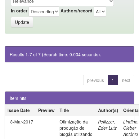
In order
Authors/record
Results 1-7 of 7 (Search time: 0.004 seconds).
previous
1
next
Item hits:
Issue Date
Preview
Title
Author(s)
Orient
8-Mar-2017
Otimização da
Pellizzer,
Lindino,
produção de
Eder Luiz
Cleber
biogás utilizando
Antônio