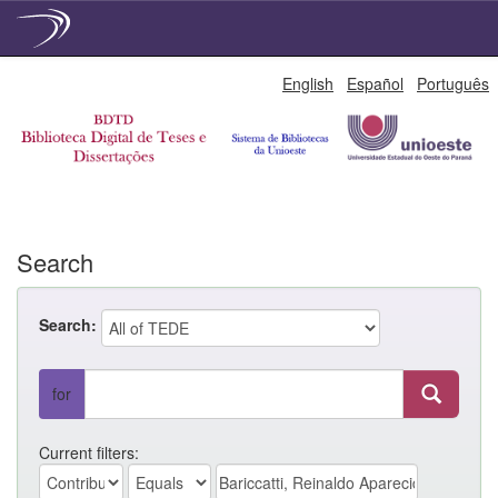
Skip
English
Español
Português
navigation
Search
Search:
for
Current filters: