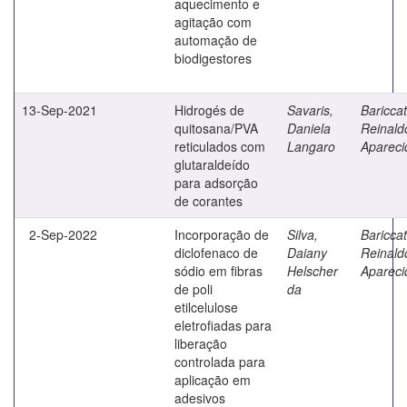
aquecimento e
agitação com
automação de
biodigestores
13-Sep-2021
Hidrogés de
Savaris,
Bariccatt
quitosana/PVA
Daniela
Reinald
reticulados com
Langaro
Apareci
glutaraldeído
para adsorção
de corantes
2-Sep-2022
Incorporação de
Silva,
Bariccatt
diclofenaco de
Daiany
Reinald
sódio em fibras
Helscher
Apareci
de poli
da
etilcelulose
eletrofiadas para
liberação
controlada para
aplicação em
adesivos