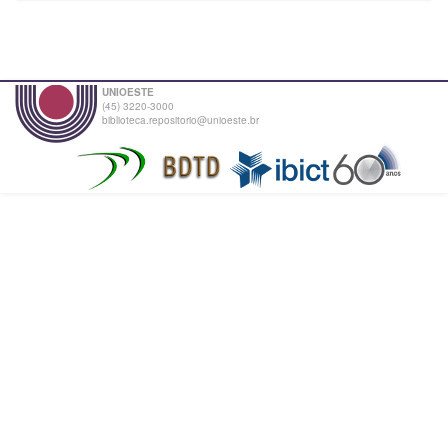
UNIOESTE
(45) 3220-3000
biblioteca.repositorio@unioeste.br