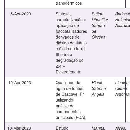
transdérmicos
5-Apr-2023
Síntese,
Buffon,
Bariccatt
caracterização e
Dheniffer
Reinald
aplicação de
Sandra
Apareci
fotocatalisadores
de
derivados de
Oliveira
dióxido de titânio
e óxido de ferro
III para a
degradação do
2,4 –
Diclorofenol®
19-Apr-2023
Qualidade da
Riboli,
Lindino,
água de fontes
Sabrina
Cleber
de Cascavel-Pr
Angela
Antônio
utilizando
análise de
componentes
principais (PCA)
16-Mar-2023
Estudo
Marins,
Alves,