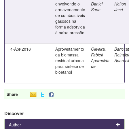
envolvendo o
Daniel
Helton
armazenamento
Sena
José
de combustíveis
gasosos na
forma adsorvida
à baixa pressão
4-Apr-2016
Aproveitamento
Oliveira,
Bariccatt
da biomassa
Fabieli
Reinald
residual urbana
Aparecida
Apareci
para síntese de
de
bioetanol
Share
Discover
Author