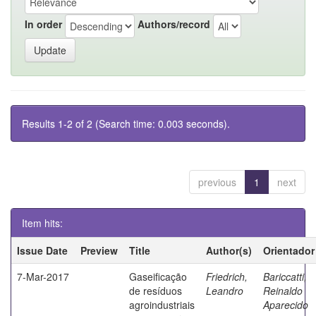
In order
Authors/record
Results 1-2 of 2 (Search time: 0.003 seconds).
previous
1
next
Item hits:
Issue Date
Preview
Title
Author(s)
Orientador
7-Mar-2017
Gaseificação
Friedrich,
Bariccatti,
de resíduos
Leandro
Reinaldo
agroindustriais
Aparecido