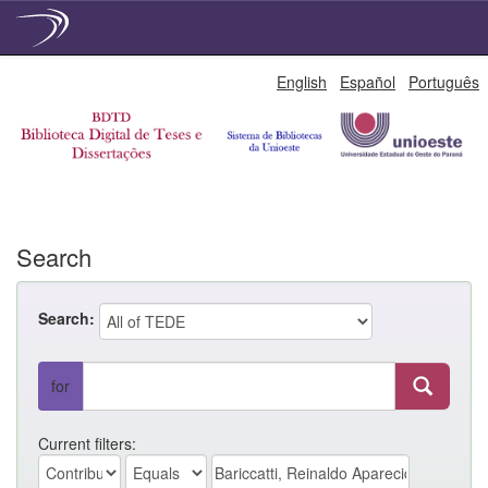
Skip
English
Español
Português
navigation
Search
Search:
for
Current filters: