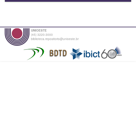
UNIOESTE
(45) 3220-3000
biblioteca.repositorio@unioeste.br