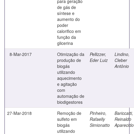
para geração
de gás de
síntese e
aumento do
poder
calorifico em
função da
glicerina
8-Mar-2017
Otimização da
Pellizzer,
Lindino,
produção de
Eder Luiz
Cleber
biogás
Antônio
utilizando
aquecimento
e agitação
com
automação de
biodigestores
27-Mar-2018
Remoção de
Pinheiro,
Bariccatti,
sulfeto em
Rafaelly
Reinaldo
biogás
Simionatto
Aparecido
utilizando