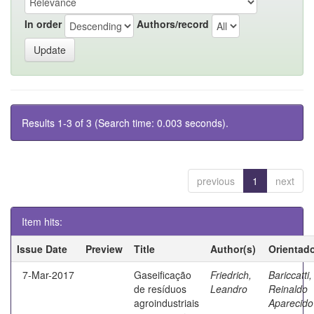
In order
Authors/record
Results 1-3 of 3 (Search time: 0.003 seconds).
previous
1
next
Item hits:
Issue Date
Preview
Title
Author(s)
Orientad
7-Mar-2017
Gaseificação
Friedrich,
Bariccatti,
de resíduos
Leandro
Reinaldo
agroindustriais
Aparecido