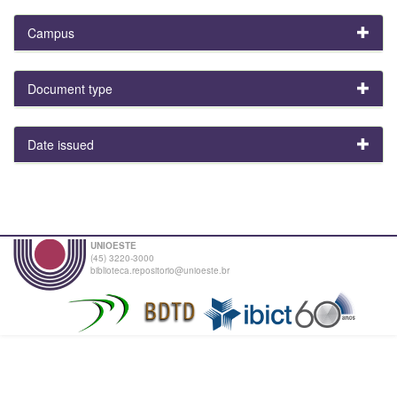
Campus
Document type
Date issued
UNIOESTE
(45) 3220-3000
biblioteca.repositorio@unioeste.br