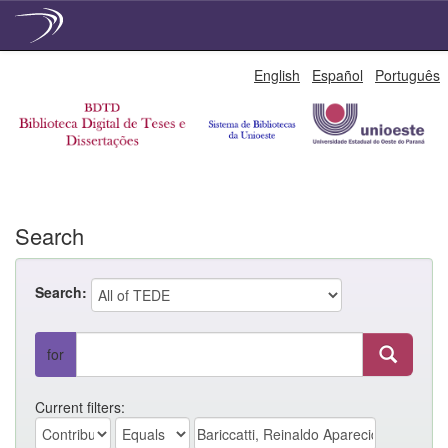
Skip
English
Español
Português
navigation
Search
Search:
for
Current filters: