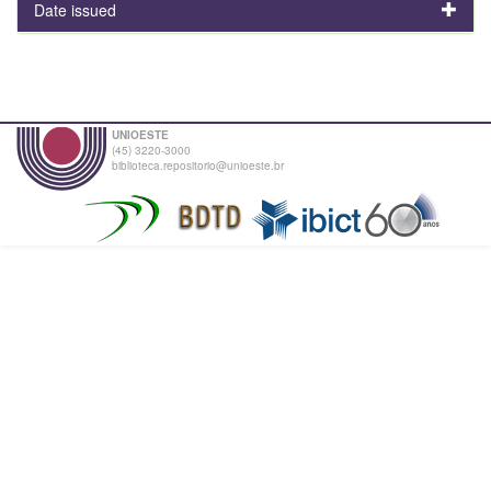
Date issued
UNIOESTE
(45) 3220-3000
biblioteca.repositorio@unioeste.br