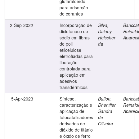
glutaraldeído
para adsorção
de corantes
2-Sep-2022
Incorporação de
Silva,
Bariccatt
diclofenaco de
Daiany
Reinald
sódio em fibras
Helscher
Apareci
de poli
da
etilcelulose
eletrofiadas para
liberação
controlada para
aplicação em
adesivos
transdérmicos
5-Apr-2023
Síntese,
Buffon,
Bariccatt
caracterização e
Dheniffer
Reinald
aplicação de
Sandra
Apareci
fotocatalisadores
de
derivados de
Oliveira
dióxido de titânio
e óxido de ferro