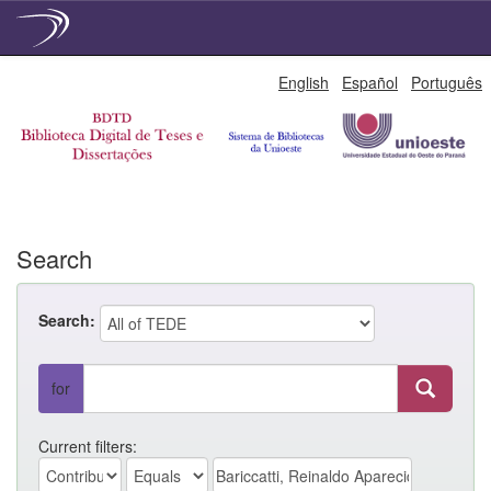
Skip
English
Español
Português
navigation
Search
Search:
for
Current filters: