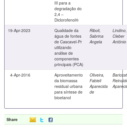
III para a
degradação do
2,4 –
Diclorofenol®
19-Apr-2023
Qualidade da
Riboli,
Lindino,
água de fontes
Sabrina
Cleber
de Cascavel-Pr
Angela
Antônio
utilizando
análise de
componentes
principais (PCA)
4-Apr-2016
Aproveitamento
Oliveira,
Bariccatt
da biomassa
Fabieli
Reinald
residual urbana
Aparecida
Apareci
para síntese de
de
bioetanol
Share