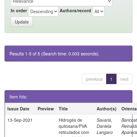
In order
Authors/record
Results 1-5 of 5 (Search time: 0.003 seconds).
previous
1
next
Item hits:
Issue Date
Preview
Title
Author(s)
Orient
13-Sep-2021
Hidrogés de
Savaris,
Bariccatt
quitosana/PVA
Daniela
Reinald
reticulados com
Langaro
Apareci