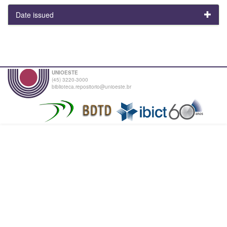
Date issued
UNIOESTE
(45) 3220-3000
biblioteca.repositorio@unioeste.br