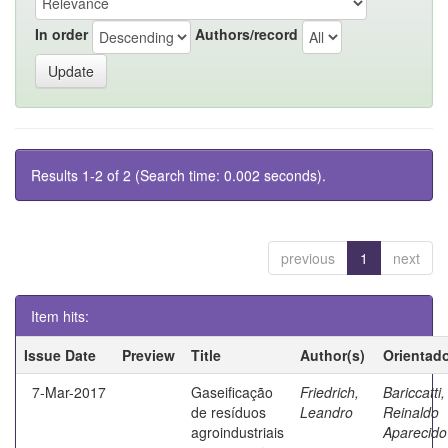
In order
Authors/record
Results 1-2 of 2 (Search time: 0.002 seconds).
previous
1
next
Item hits:
Issue Date
Preview
Title
Author(s)
Orientad
7-Mar-2017
Gaseificação
Friedrich,
Bariccatti,
de resíduos
Leandro
Reinaldo
agroindustriais
Aparecido