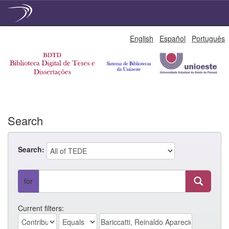
Skip
English
Español
Português
navigation
Search
Search:
for
Current filters: