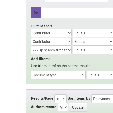
for
Current filters:
Add filters:
Use filters to refine the search results.
Results/Page
Sort items by
Authors/record