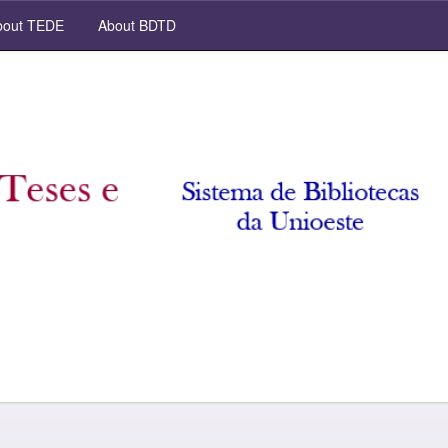
out TEDE
About BDTD