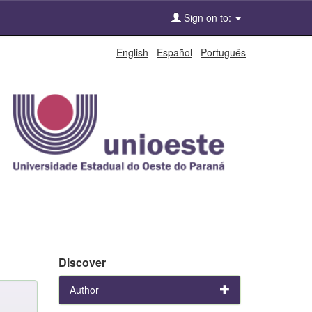
Sign on to:
English
Español
Português
Discover
Author