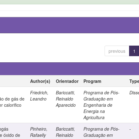
previous
1
Author(s)
Orientador
Program
Typ
Friedrich,
Bariccatti,
Programa de Pós-
Diss
ção de gás de
Leandro
Reinaldo
Graduação em
 calorifico
Aparecido
Engenharia de
Energia na
Agricultura
ogás
Pinheiro,
Bariccatti,
Programa de Pós-
-
de óxido de
Rafaelly
Reinaldo
Graduação em