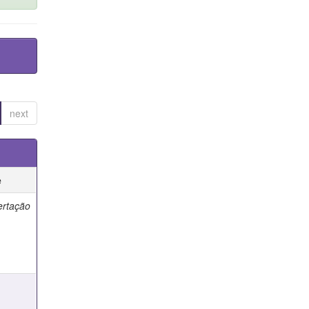
next
e
ertação