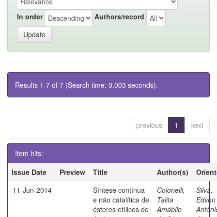
In order
Authors/record
Results 1-7 of 7 (Search time: 0.003 seconds).
previous
1
next
Item hits:
Issue Date
Preview
Title
Author(s)
Orien
11-Jun-2014
Síntese contínua
Colonelli,
Silva,
e não catalítica de
Talita
Edson
ésteres etílicos de
Amábile
Antôni