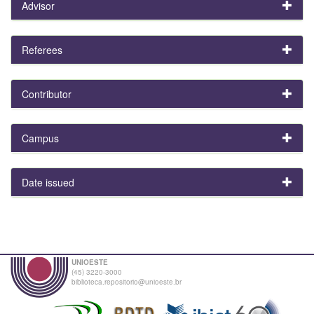
Advisor
Referees
Contributor
Campus
Date issued
UNIOESTE
(45) 3220-3000
biblioteca.repositorio@unioeste.br