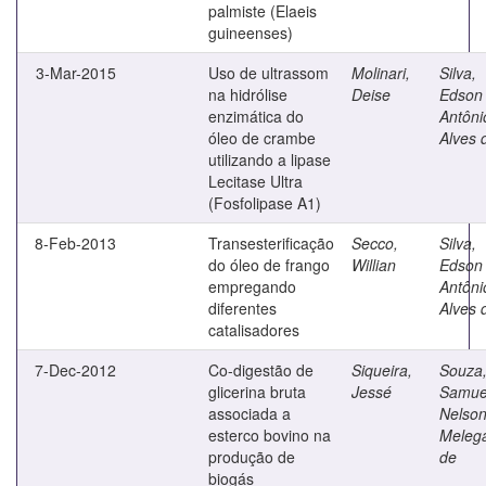
palmiste (Elaeis
guineenses)
3-Mar-2015
Uso de ultrassom
Molinari,
Silva,
na hidrólise
Deise
Edson
enzimática do
Antôni
óleo de crambe
Alves 
utilizando a lipase
Lecitase Ultra
(Fosfolipase A1)
8-Feb-2013
Transesterificação
Secco,
Silva,
do óleo de frango
Willian
Edson
empregando
Antôni
diferentes
Alves 
catalisadores
7-Dec-2012
Co-digestão de
Siqueira,
Souza
glicerina bruta
Jessé
Samue
associada a
Nelso
esterco bovino na
Melega
produção de
de
biogás