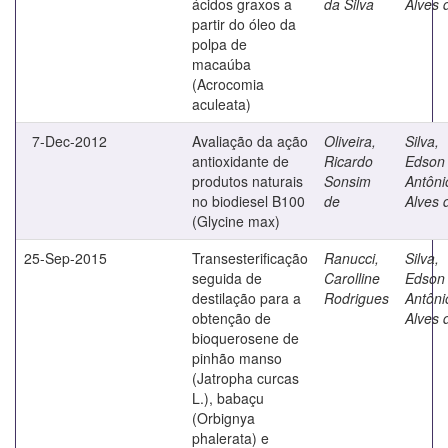
ácidos graxos a
da Silva
Alves 
partir do óleo da
polpa de
macaúba
(Acrocomia
aculeata)
7-Dec-2012
Avaliação da ação
Oliveira,
Silva,
antioxidante de
Ricardo
Edson
produtos naturais
Sonsim
Antôni
no biodiesel B100
de
Alves 
(Glycine max)
25-Sep-2015
Transesterificação
Ranucci,
Silva,
seguida de
Carolline
Edson
destilação para a
Rodrigues
Antôni
obtenção de
Alves 
bioquerosene de
pinhão manso
(Jatropha curcas
L.), babaçu
(Orbignya
phalerata) e