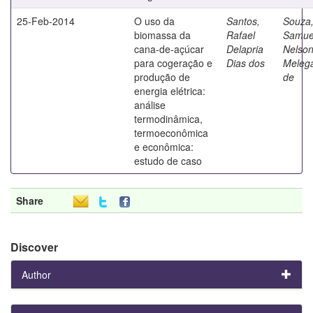
25-Feb-2014
O uso da
Santos,
Souza
biomassa da
Rafael
Samue
cana-de-açúcar
Delapria
Nelso
para cogeração e
Dias dos
Melega
produção de
de
energia elétrica:
análise
termodinâmica,
termoeconômica
e econômica:
estudo de caso
Share
Discover
Author