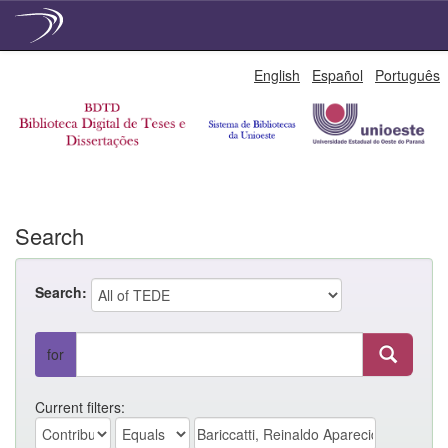
Skip
English
Español
Português
navigation
Search
Search:
for
Current filters: