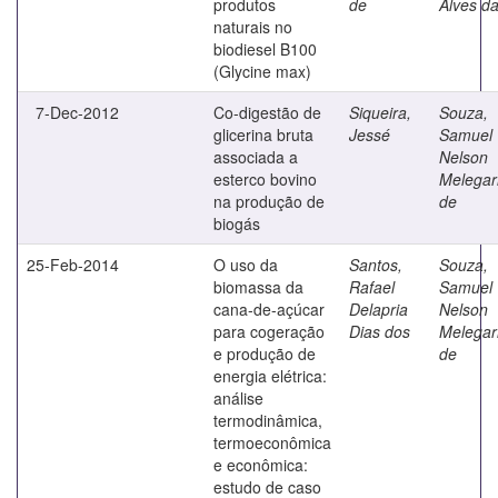
produtos
de
Alves d
naturais no
biodiesel B100
(Glycine max)
7-Dec-2012
Co-digestão de
Siqueira,
Souza,
glicerina bruta
Jessé
Samuel
associada a
Nelson
esterco bovino
Melegar
na produção de
de
biogás
25-Feb-2014
O uso da
Santos,
Souza,
biomassa da
Rafael
Samuel
cana-de-açúcar
Delapria
Nelson
para cogeração
Dias dos
Melegar
e produção de
de
energia elétrica:
análise
termodinâmica,
termoeconômica
e econômica:
estudo de caso