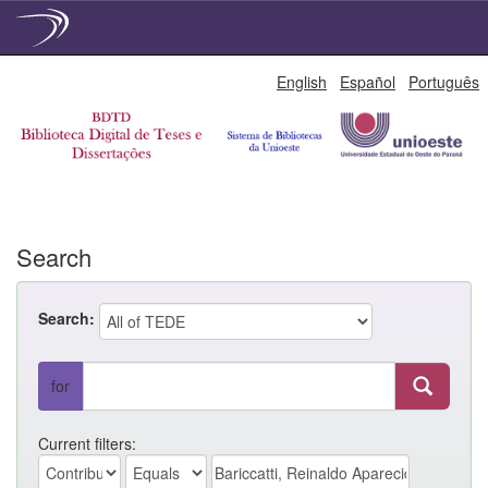
Skip
English
Español
Português
navigation
Search
Search:
for
Current filters: