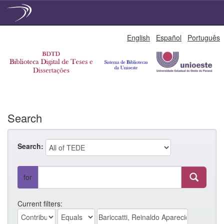
Skip
English
Español
Português
navigation
Search
Search:
for
Current filters: