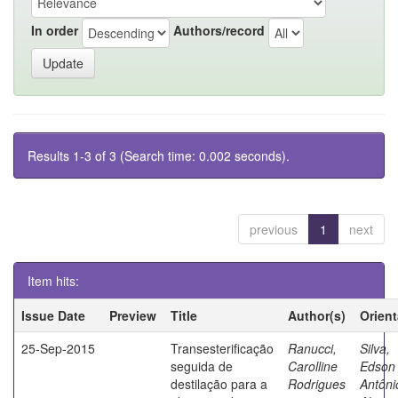
In order
Authors/record
Results 1-3 of 3 (Search time: 0.002 seconds).
previous
1
next
Item hits:
Issue Date
Preview
Title
Author(s)
Orien
25-Sep-2015
Transesterificação
Ranucci,
Silva,
seguida de
Carolline
Edson
destilação para a
Rodrigues
Antôni