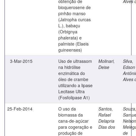
obtenção de
Alves 
bioquerosene de
pinhão manso
(Jatropha curcas
L.), babaçu
(Orbignya
phalerata) e
palmiste (Elaeis
guineenses)
3-Mar-2015
Uso de ultrassom
Molinari,
Silva,
na hidrólise
Deise
Edson
enzimática do
Antôni
óleo de crambe
Alves 
utilizando a lipase
Lecitase Ultra
(Fosfolipase A1)
25-Feb-2014
O uso da
Santos,
Souza
biomassa da
Rafael
Samue
cana-de-açúcar
Delapria
Nelso
para cogeração e
Dias dos
Melega
produção de
de