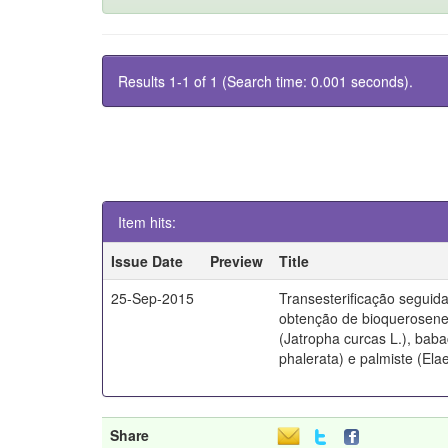
Results 1-1 of 1 (Search time: 0.001 seconds).
Item hits:
Issue Date
Preview
Title
25-Sep-2015
Transesterificação seguida
obtenção de bioquerosen
(Jatropha curcas L.), bab
phalerata) e palmiste (Ela
Share