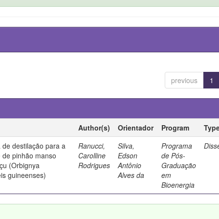
previous
1
Author(s)
Orientador
Program
Typ
 de destilação para a
Ranucci,
Silva,
Programa
Diss
e de pinhão manso
Carolline
Edson
de Pós-
açu (Orbignya
Rodrigues
Antônio
Graduação
eis guineenses)
Alves da
em
Bioenergia