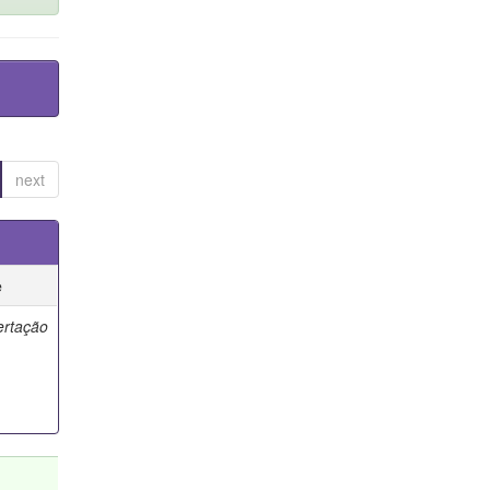
next
e
ertação