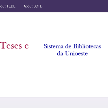
out TEDE
About BDTD