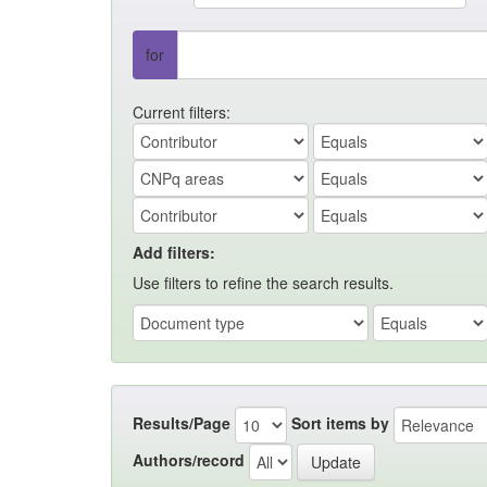
for
Current filters:
Add filters:
Use filters to refine the search results.
Results/Page
Sort items by
Authors/record