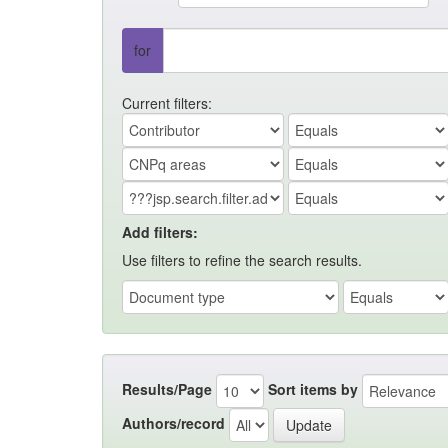
for
Current filters:
Add filters:
Use filters to refine the search results.
Results/Page
Sort items by
Authors/record