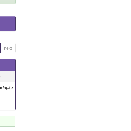
next
e
ertação