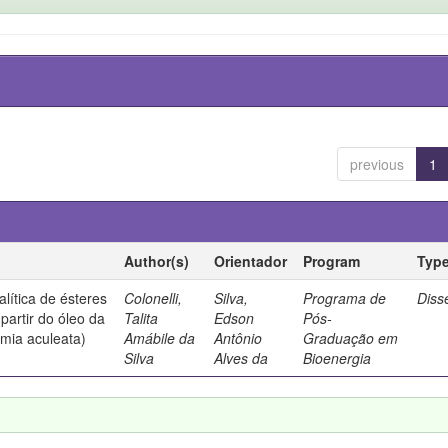
previous
1
Author(s)
Orientador
Program
Typ
lítica de ésteres
Colonelli,
Silva,
Programa de
Diss
 partir do óleo da
Talita
Edson
Pós-
mia aculeata)
Amábile da
Antônio
Graduação em
Silva
Alves da
Bioenergia