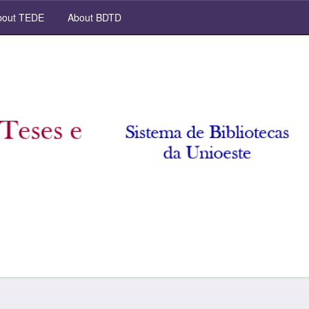
out TEDE
About BDTD