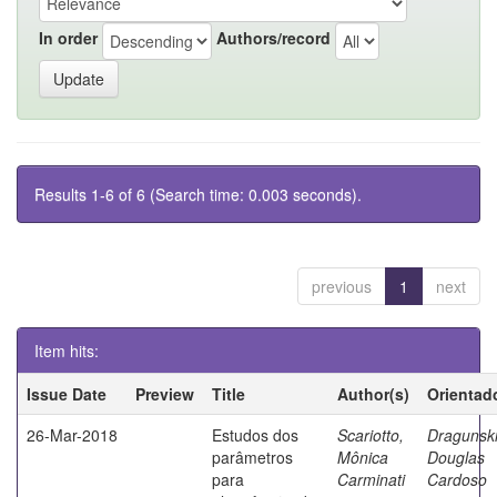
In order
Authors/record
Results 1-6 of 6 (Search time: 0.003 seconds).
previous
1
next
Item hits:
Issue Date
Preview
Title
Author(s)
Orientad
26-Mar-2018
Estudos dos
Scariotto,
Dragunski
parâmetros
Mônica
Douglas
para
Carminati
Cardoso