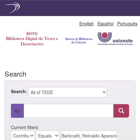
Skip
English
Español
Português
navigation
Search
Search:
for
Current filters: