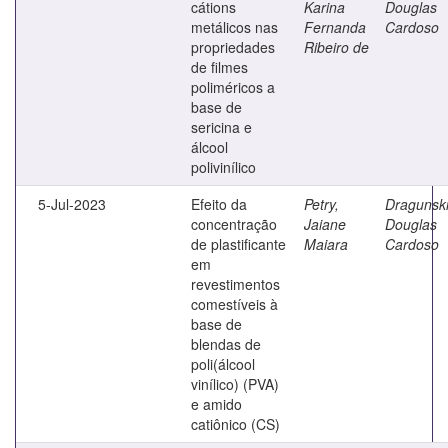
cátions
Karina
Douglas
metálicos nas
Fernanda
Cardoso
propriedades
Ribeiro de
de filmes
poliméricos a
base de
sericina e
álcool
polivinílico
5-Jul-2023
Efeito da
Petry,
Dragunski
concentração
Jaiane
Douglas
de plastificante
Maiara
Cardoso
em
revestimentos
comestíveis à
base de
blendas de
poli(álcool
vinílico) (PVA)
e amido
catiônico (CS)