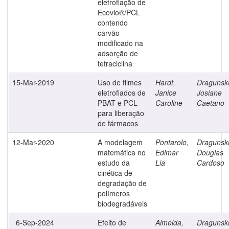
eletrofiação de
Ecovio®/PCL
contendo
carvão
modificado na
adsorção de
tetraciclina
15-Mar-2019
Uso de filmes
Hardt,
Dragunski
eletrofiados de
Janice
Josiane
PBAT e PCL
Caroline
Caetano
para liberação
de fármacos
12-Mar-2020
A modelagem
Pontarolo,
Dragunski
matemática no
Edimar
Douglas
estudo da
Lia
Cardoso
cinética de
degradação de
polímeros
biodegradáveis
6-Sep-2024
Efeito de
Almeida,
Dragunski