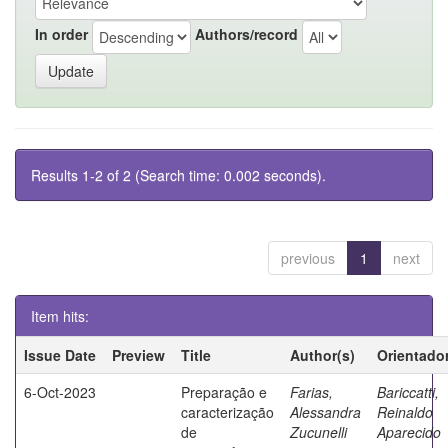
In order
Authors/record
Results 1-2 of 2 (Search time: 0.002 seconds).
previous
1
next
Item hits:
Issue Date
Preview
Title
Author(s)
Orientado
6-Oct-2023
Preparação e
Farias,
Bariccatti,
caracterização
Alessandra
Reinaldo
de
Zucunelli
Aparecido