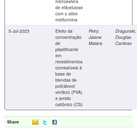
microesfera
de etilcelulose
com o ativo
metformina
5-Jul-2023
Efeito da
Petry,
Dragunski,
concentração
Jaiane
Douglas
de
Maiara
Cardoso
plastificante
em
revestimentos
comestíveis à
base de
blendas de
poli(álcool
vinílico) (PVA)
e amido
catiônico (CS)
Share