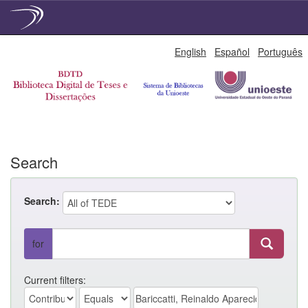
Skip
English
Español
Português
navigation
Search
Search:
for
Current filters: