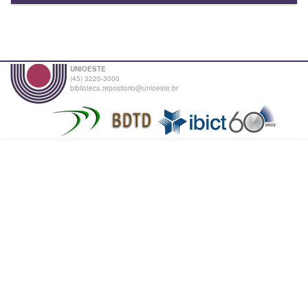
UNIOESTE
(45) 3220-3000
biblioteca.repositorio@unioeste.br