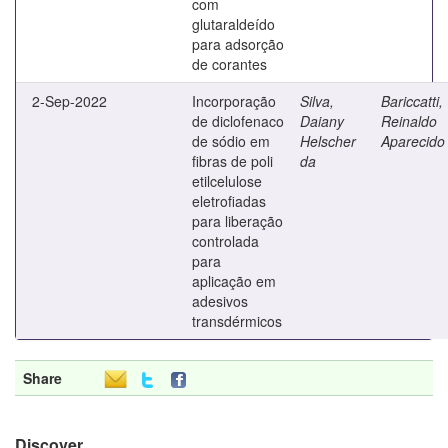
com
glutaraldeído
para adsorção
de corantes
2-Sep-2022
Incorporação
Silva,
Bariccatti,
de diclofenaco
Daiany
Reinaldo
de sódio em
Helscher
Aparecido
fibras de poli
da
etilcelulose
eletrofiadas
para liberação
controlada
para
aplicação em
adesivos
transdérmicos
Share
Discover