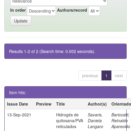
In order
Authors/record
Results 1-2 of 2 (Search time: 0.002 seconds).
previous
1
next
Item hits:
Issue Date
Preview
Title
Author(s)
Orientado
13-Sep-2021
Hidrogés de
Savaris,
Bariccatti,
quitosana/PVA
Daniela
Reinaldo
reticulados
Langaro
Aparecido