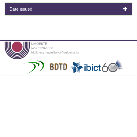
Date issued
UNIOESTE
(45) 3220-3000
biblioteca.repositorio@unioeste.br