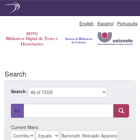
Skip
English
Español
Português
navigation
Search
Search:
for
Current filters: