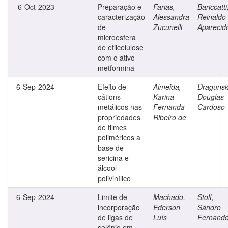
6-Oct-2023
Preparação e
Farias,
Bariccatti
caracterização
Alessandra
Reinaldo
de
Zucunelli
Aparecid
microesfera
de etilcelulose
com o ativo
metformina
6-Sep-2024
Efeito de
Almeida,
Dragunsk
cátions
Karina
Douglas
metálicos nas
Fernanda
Cardoso
propriedades
Ribeiro de
de filmes
poliméricos a
base de
sericina e
álcool
polivinílico
6-Sep-2024
Limite de
Machado,
Stolf,
incorporação
Ederson
Sandro
de ligas de
Luís
Fernand
selênio em