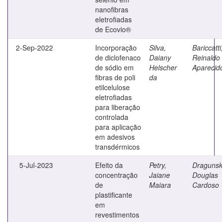
nanofibras
eletrofiadas
de Ecovio®
2-Sep-2022
Incorporação
Silva,
Bariccatti
de diclofenaco
Daiany
Reinaldo
de sódio em
Helscher
Aparecid
fibras de poli
da
etilcelulose
eletrofiadas
para liberação
controlada
para aplicação
em adesivos
transdérmicos
5-Jul-2023
Efeito da
Petry,
Dragunsk
concentração
Jaiane
Douglas
de
Maiara
Cardoso
plastificante
em
revestimentos