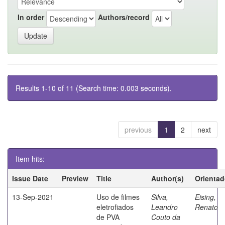
In order
Authors/record
Results 1-10 of 11 (Search time: 0.003 seconds).
previous
1
2
next
Item hits:
Issue Date
Preview
Title
Author(s)
Orientad
13-Sep-2021
Uso de filmes
Silva,
Eising,
eletrofiados
Leandro
Renato
de PVA
Couto da