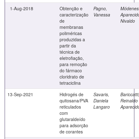
1-Aug-2018
Obtenção e
Pagno,
Módenes
caracterização
Vanessa
Aparecid
de
Nivaldo
membranas
poliméricas
produzidas a
partir da
técnica de
eletrofiação,
para remoção
do fármaco
cloridrato de
tetraciclina
13-Sep-2021
Hidrogés de
Savaris,
Bariccatti
quitosana/PVA
Daniela
Reinaldo
reticulados
Langaro
Aparecid
com
glutaraldeído
para adsorção
de corantes