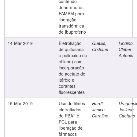
contendo
dendrímeros
PAMAM para
liberação
transdérmica
de Ibuprofeno
14-Mar-2019
Eletrofiação
Guellis,
Lindino,
de quitosana
Crstiane
Cleber
e poli(óxido de
Antônio
etileno) com
incorporação
de acetato de
itérbio e
corantes
fluorescentes
15-Mar-2019
Uso de filmes
Hardt,
Dragunsk
eletrofiados
Janice
Josiane
de PBAT e
Caroline
Caetano
PCL para
liberação de
fármacos