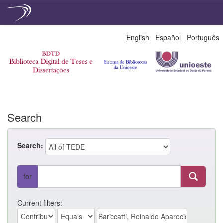
Skip
English
Español
Português
navigation
Search
Search:
for
Current filters: