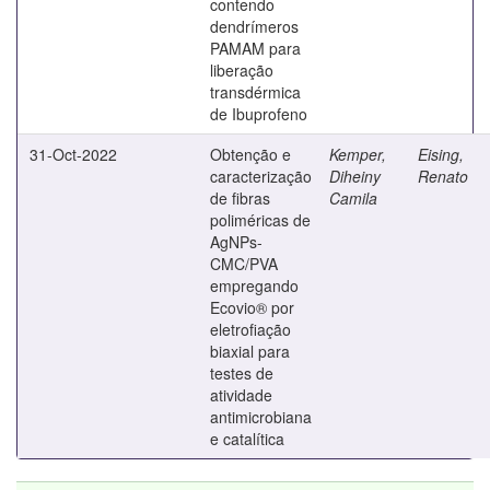
contendo
dendrímeros
PAMAM para
liberação
transdérmica
de Ibuprofeno
31-Oct-2022
Obtenção e
Kemper,
Eising,
caracterização
Diheiny
Renato
de fibras
Camila
poliméricas de
AgNPs-
CMC/PVA
empregando
Ecovio® por
eletrofiação
biaxial para
testes de
atividade
antimicrobiana
e catalítica