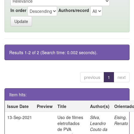
In order
Authors/record
Results 1-2 of 2 (Search time: 0.002 seconds).
previous
1
next
Item hits:
Issue Date
Preview
Title
Author(s)
Orientado
13-Sep-2021
Uso de filmes
Silva,
Eising,
eletrofiados
Leandro
Renato
de PVA
Couto da