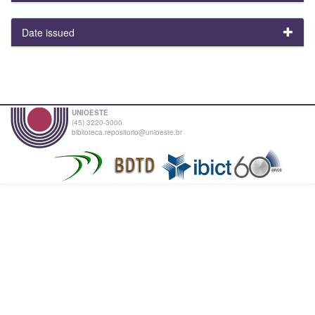
Date issued
UNIOESTE
(45) 3220-3000
biblioteca.repositorio@unioeste.br