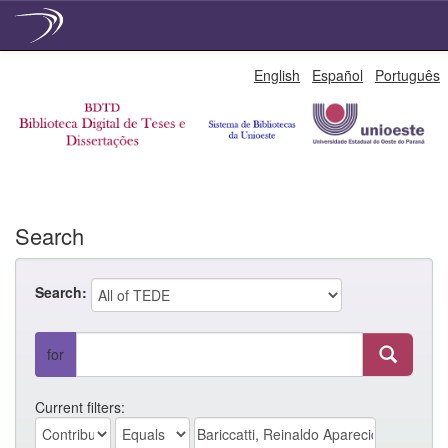
Skip
English
Español
Português
navigation
Search
Search:
for
Current filters: