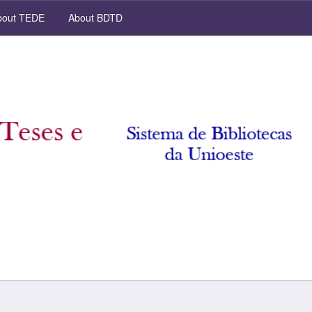
out TEDE
About BDTD