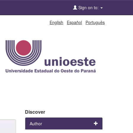
Sign on to:
English
Español
Português
Discover
Author