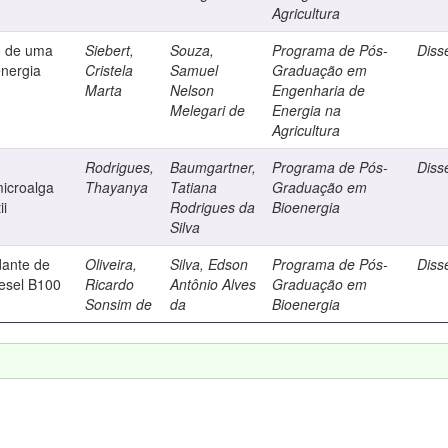
Agricultura
o de uma
Siebert,
Souza,
Programa de Pós-
Diss
energia
Cristela
Samuel
Graduação em
Marta
Nelson
Engenharia de
Melegari de
Energia na
Agricultura
Rodrigues,
Baumgartner,
Programa de Pós-
Diss
microalga
Thayanya
Tatiana
Graduação em
ii
Rodrigues da
Bioenergia
Silva
dante de
Oliveira,
Silva, Edson
Programa de Pós-
Diss
iesel B100
Ricardo
Antônio Alves
Graduação em
Sonsim de
da
Bioenergia