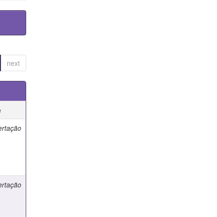
next
e
ertação
ertação