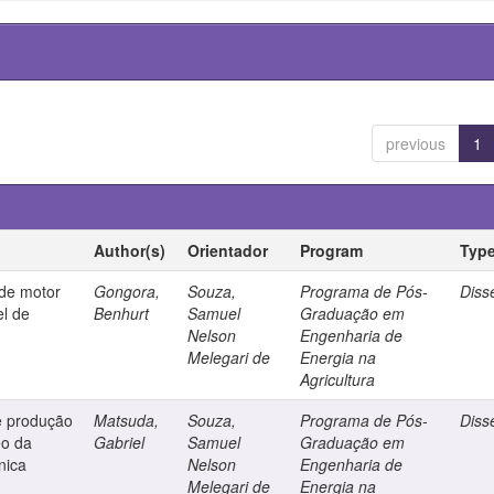
previous
1
Author(s)
Orientador
Program
Typ
de motor
Gongora,
Souza,
Programa de Pós-
Diss
el de
Benhurt
Samuel
Graduação em
Nelson
Engenharia de
Melegari de
Energia na
Agricultura
e produção
Matsuda,
Souza,
Programa de Pós-
Diss
eo da
Gabriel
Samuel
Graduação em
nica
Nelson
Engenharia de
Melegari de
Energia na