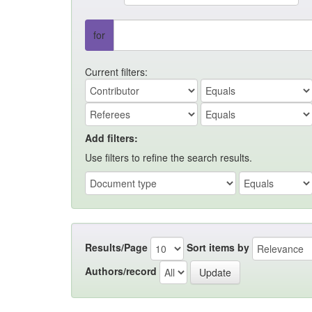
for
Current filters:
Add filters:
Use filters to refine the search results.
Results/Page
Sort items by
Authors/record