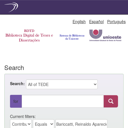
Skip
English
Español
Português
navigation
Search
Search:
for
Current filters: