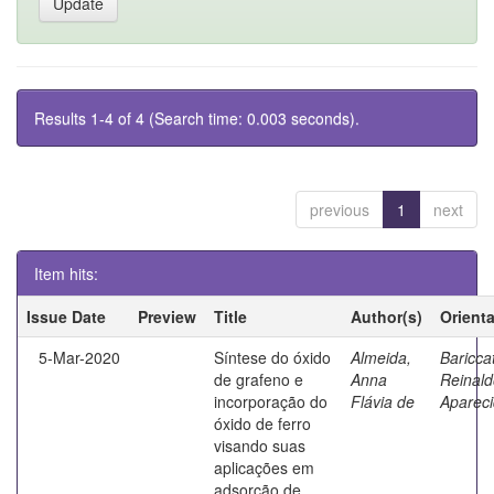
Results 1-4 of 4 (Search time: 0.003 seconds).
previous
1
next
Item hits:
Issue Date
Preview
Title
Author(s)
Orient
5-Mar-2020
Síntese do óxido
Almeida,
Bariccat
de grafeno e
Anna
Reinald
incorporação do
Flávia de
Aparec
óxido de ferro
visando suas
aplicações em
adsorção de