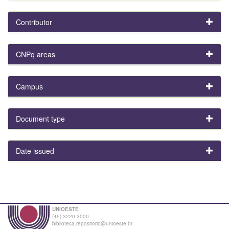
Contributor
CNPq areas
Campus
Document type
Date issued
UNIOESTE
(45) 3220-3000
biblioteca.repositorio@unioeste.br