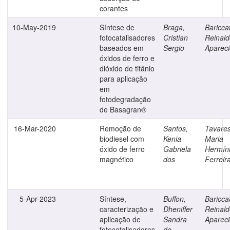
corantes
10-May-2019
Síntese de
Braga,
Bariccat
fotocatalisadores
Cristian
Reinald
baseados em
Sergio
Aparec
óxidos de ferro e
dióxido de titânio
para aplicação
em
fotodegradação
de Basagran®
16-Mar-2020
Remoção de
Santos,
Tavares
biodiesel com
Kenia
Maria
óxido de ferro
Gabriela
Hermín
magnético
dos
Ferreir
5-Apr-2023
Síntese,
Buffon,
Bariccat
caracterização e
Dheniffer
Reinald
aplicação de
Sandra
Aparec
fotocatalisadores
de